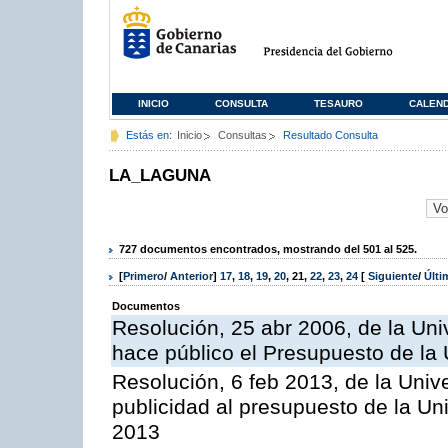
INICIO
CONSULTA
TESAURO
CALEN
Estás en:
Inicio
Consultas
Resultado Consulta
LA_LAGUNA
727 documentos encontrados, mostrando del 501 al 525.
[
Primero
/
Anterior
]
17
,
18
,
19
,
20
,
21
,
22
,
23
,
24
[
Siguiente
/
Últ
Documentos
Resolución, 25 abr 2006, de la Uni
hace público el Presupuesto de la 
Resolución, 6 feb 2013, de la Univ
publicidad al presupuesto de la Un
2013