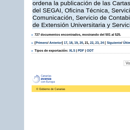
ordena la publicación de las Carta
del SEGAI, Oficina Técnica, Servi
Comunicación, Servicio de Contabil
de Extensión Universitaria y Servic
727 documentos encontrados, mostrando del 501 al 525.
[
Primero
/
Anterior
]
17
,
18
,
19
,
20
,
21
,
22
,
23
,
24
[
Siguiente
/
Últ
Tipos de exportación:
XLS
|
PDF
|
ODT
© Gobierno de Canarias