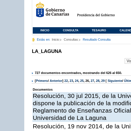
INICIO
CONSULTA
TESAURO
CALEN
Estás en:
Inicio
Consultas
Resultado Consulta
LA_LAGUNA
727 documentos encontrados, mostrando del 626 al 650.
[
Primero
/
Anterior
]
22
,
23
,
24
,
25
,
26
,
27
,
28
,
29
[
Siguiente
/
Últ
Documentos
Resolución, 30 jul 2015, de la Uni
dispone la publicación de la modific
Reglamento de Enseñanzas Oficiale
Universidad de La Laguna
Resolución, 19 nov 2014, de la Un