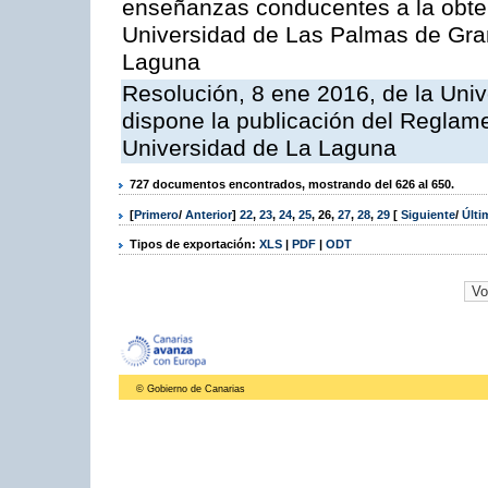
enseñanzas conducentes a la obtenc
Universidad de Las Palmas de Gran
Laguna
Resolución, 8 ene 2016, de la Univ
dispone la publicación del Reglame
Universidad de La Laguna
727 documentos encontrados, mostrando del 626 al 650.
[
Primero
/
Anterior
]
22
,
23
,
24
,
25
,
26
,
27
,
28
,
29
[
Siguiente
/
Últ
Tipos de exportación:
XLS
|
PDF
|
ODT
© Gobierno de Canarias