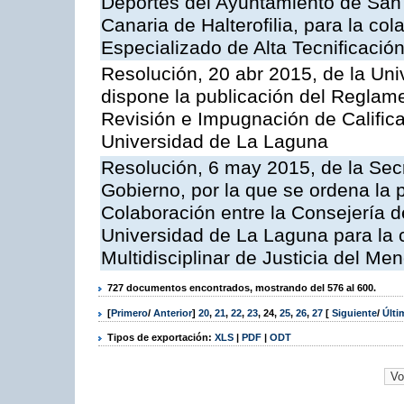
Deportes del Ayuntamiento de San 
Canaria de Halterofilia, para la co
Especializado de Alta Tecnificación
Resolución, 20 abr 2015, de la Uni
dispone la publicación del Reglame
Revisión e Impugnación de Califica
Universidad de La Laguna
Resolución, 6 may 2015, de la Secr
Gobierno, por la que se ordena la 
Colaboración entre la Consejería de
Universidad de La Laguna para la
Multidisciplinar de Justicia del Men
727 documentos encontrados, mostrando del 576 al 600.
[
Primero
/
Anterior
]
20
,
21
,
22
,
23
,
24
,
25
,
26
,
27
[
Siguiente
/
Últ
Tipos de exportación:
XLS
|
PDF
|
ODT