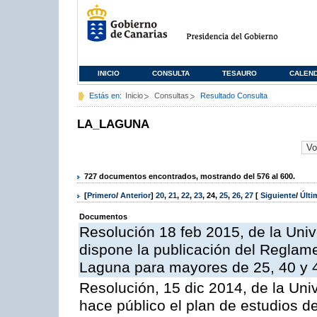
INICIO
CONSULTA
TESAURO
CALEN
Estás en:
Inicio
Consultas
Resultado Consulta
LA_LAGUNA
727 documentos encontrados, mostrando del 576 al 600.
[
Primero
/
Anterior
]
20
,
21
,
22
,
23
,
24
,
25
,
26
,
27
[
Siguiente
/
Últ
Documentos
Resolución 18 feb 2015, de la Univ
dispone la publicación del Reglam
Laguna para mayores de 25, 40 y 
Resolución, 15 dic 2014, de la Uni
hace público el plan de estudios de