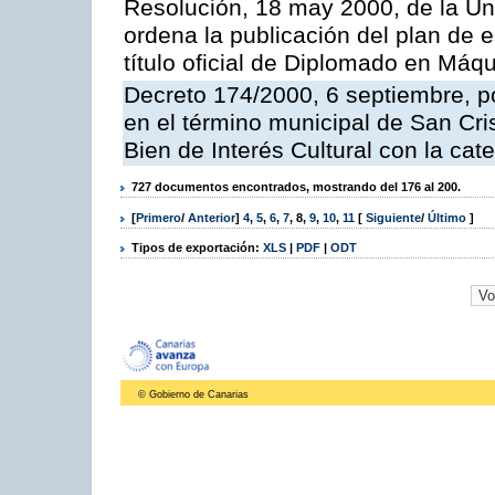
Resolución, 18 may 2000, de la Un
ordena la publicación del plan de 
título oficial de Diplomado en Máq
Decreto 174/2000, 6 septiembre, po
en el término municipal de San Cris
Bien de Interés Cultural con la c
727 documentos encontrados, mostrando del 176 al 200.
[
Primero
/
Anterior
]
4
,
5
,
6
,
7
,
8
,
9
,
10
,
11
[
Siguiente
/
Último
]
Tipos de exportación:
XLS
|
PDF
|
ODT
© Gobierno de Canarias