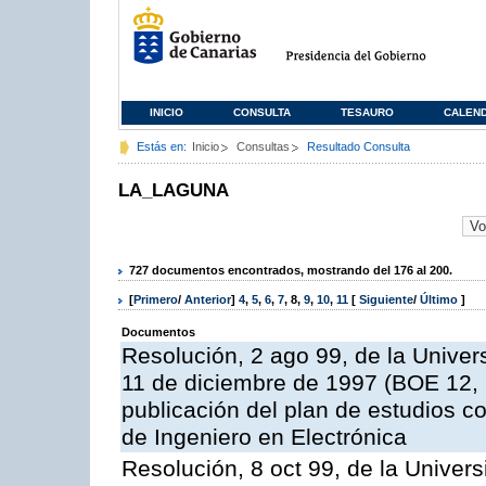
INICIO
CONSULTA
TESAURO
CALEN
Estás en:
Inicio
Consultas
Resultado Consulta
LA_LAGUNA
727 documentos encontrados, mostrando del 176 al 200.
[
Primero
/
Anterior
]
4
,
5
,
6
,
7
,
8
,
9
,
10
,
11
[
Siguiente
/
Último
]
Documentos
Resolución, 2 ago 99, de la Univer
11 de diciembre de 1997 (BOE 12, 1
publicación del plan de estudios con
de Ingeniero en Electrónica
Resolución, 8 oct 99, de la Univer