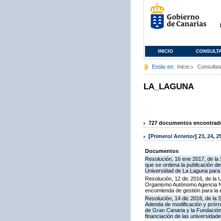
INICIO
CONSULT
Estás en:
Inicio
Consulta
LA_LAGUNA
727 documentos encontrados
[
Primero
/
Anterior
]
23
,
24
,
2
Documentos
Resolución, 16 ene 2017, de la 
que se ordena la publicación de
Universidad de La Laguna para l
Resolución, 12 dic 2016, de la 
Organismo Autónomo Agencia Naci
encomienda de gestión para la 
Resolución, 14 dic 2016, de la 
Adenda de modificación y prórr
de Gran Canaria y la Fundación
financiación de las universidad