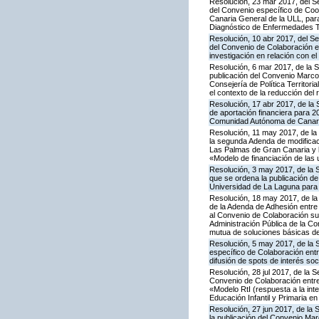
Resolución, 23 mar 2017, del Se
del Convenio específico de Coo
Canaria General de la ULL, para 
Diagnóstico de Enfermedades T
Resolución, 10 abr 2017, del Se
del Convenio de Colaboración en
investigación en relación con 
Resolución, 6 mar 2017, de la Se
publicación del Convenio Marco
Consejería de Política Territori
el contexto de la reducción del
Resolución, 17 abr 2017, de la 
de aportación financiera para 2
Comunidad Autónoma de Canaria
Resolución, 11 may 2017, de la
la segunda Adenda de modificac
Las Palmas de Gran Canaria y l
«Modelo de financiación de las
Resolución, 3 may 2017, de la S
que se ordena la publicación de
Universidad de La Laguna para 
Resolución, 18 may 2017, de la 
de la Adenda de Adhesión entre 
al Convenio de Colaboración sus
Administración Pública de la Co
mutua de soluciones básicas de 
Resolución, 5 may 2017, de la S
específico de Colaboración entr
difusión de spots de interés soc
Resolución, 28 jul 2017, de la 
Convenio de Colaboración entre
«Modelo RtI (respuesta a la in
Educación Infantil y Primaria 
Resolución, 27 jun 2017, de la S
la publicación del Convenio Ma