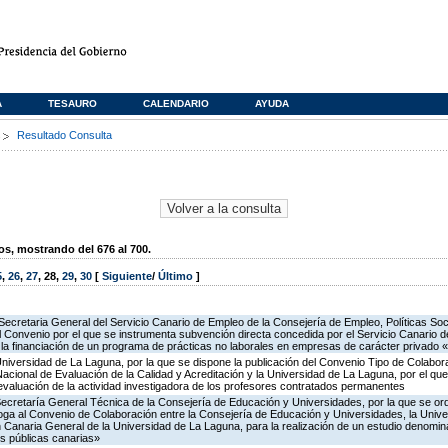
A
TESAURO
CALENDARIO
AYUDA
s
Resultado Consulta
, mostrando del 676 al 700.
5
,
26
,
27
,
28
,
29
,
30
[
Siguiente
/
Último
]
Secretaria General del Servicio Canario de Empleo de la Consejería de Empleo, Políticas Soci
l Convenio por el que se instrumenta subvención directa concedida por el Servicio Canario d
a financiación de un programa de prácticas no laborales en empresas de carácter privado «C
Universidad de La Laguna, por la que se dispone la publicación del Convenio Tipo de Colabora
onal de Evaluación de la Calidad y Acreditación y la Universidad de La Laguna, por el que 
evaluación de la actividad investigadora de los profesores contratados permanentes
Secretaría General Técnica de la Consejería de Educación y Universidades, por la que se ord
oga al Convenio de Colaboración entre la Consejería de Educación y Universidades, la Univ
 Canaria General de la Universidad de La Laguna, para la realización de un estudio denomi
es públicas canarias»