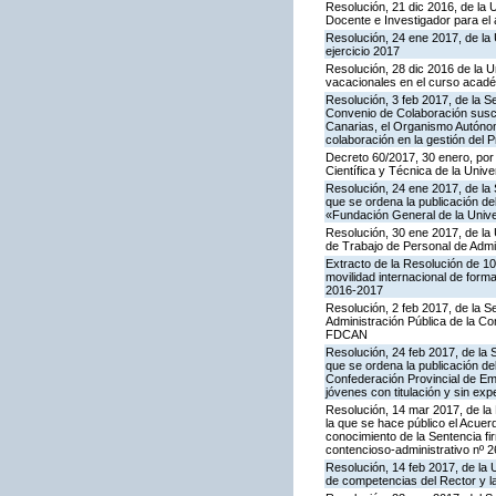
Resolución, 21 dic 2016, de la 
Docente e Investigador para el
Resolución, 24 ene 2017, de la 
ejercicio 2017
Resolución, 28 dic 2016 de la U
vacacionales en el curso acad
Resolución, 3 feb 2017, de la S
Convenio de Colaboración suscr
Canarias, el Organismo Autónom
colaboración en la gestión del P
Decreto 60/2017, 30 enero, por 
Científica y Técnica de la Univ
Resolución, 24 ene 2017, de la 
que se ordena la publicación de
«Fundación General de la Unive
Resolución, 30 ene 2017, de la 
de Trabajo de Personal de Admin
Extracto de la Resolución de 1
movilidad internacional de for
2016-2017
Resolución, 2 feb 2017, de la S
Administración Pública de la C
FDCAN
Resolución, 24 feb 2017, de la 
que se ordena la publicación de
Confederación Provincial de Em
jóvenes con titulación y sin exp
Resolución, 14 mar 2017, de la D
la que se hace público el Acue
conocimiento de la Sentencia fi
contencioso-administrativo nº 
Resolución, 14 feb 2017, de la 
de competencias del Rector y l