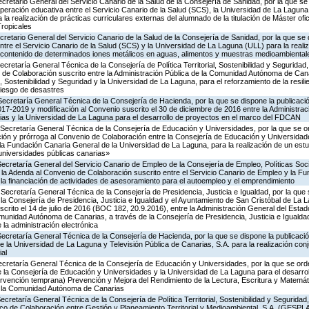
cretario General del Servicio Canario de la Salud de la Consejería de Sanidad, por la que se
peración educativa entre el Servicio Canario de la Salud (SCS), la Universidad de La Laguna
la realización de prácticas curriculares externas del alumnado de la titulación de Máster ofic
ropicales
cretario General del Servicio Canario de la Salud de la Consejería de Sanidad, por la que se 
tre el Servicio Canario de la Salud (SCS) y la Universidad de La Laguna (ULL) para la reali
el contenido de determinados iones metálicos en aguas, alimentos y muestras medioambiental
cretaría General Técnica de la Consejería de Política Territorial, Sostenibilidad y Seguridad,
 de Colaboración suscrito entre la Administración Pública de la Comunidad Autónoma de Cana
al, Sostenibilidad y Seguridad y la Universidad de La Laguna, para el reforzamiento de la resil
 riesgo de desastres
Secretaría General Técnica de la Consejería de Hacienda, por la que se dispone la publicaci
017-2019 y modificación al Convenio suscrito el 30 de diciembre de 2016 entre la Administraci
s y la Universidad de La Laguna para el desarrollo de proyectos en el marco del FDCAN
 Secretaría General Técnica de la Consejería de Educación y Universidades, por la que se or
ión y prórroga al Convenio de Colaboración entre la Consejería de Educación y Universidade
a Fundación Canaria General de la Universidad de La Laguna, para la realización de un es
 universidades públicas canarias»
ecretaría General del Servicio Canario de Empleo de la Consejería de Empleo, Políticas Socia
 la Adenda al Convenio de Colaboración suscrito entre el Servicio Canario de Empleo y la Fu
la financiación de actividades de asesoramiento para el autoempleo y el emprendimiento
Secretaría General Técnica de la Consejería de Presidencia, Justicia e Igualdad, por la que 
la Consejería de Presidencia, Justicia e Igualdad y el Ayuntamiento de San Cristóbal de La
crito el 14 de julio de 2016 (BOC 182, 20.9.2016), entre la Administración General del Esta
munidad Autónoma de Canarias, a través de la Consejería de Presidencia, Justicia e Igualdad
la administración electrónica
ecretaría General Técnica de la Consejería de Hacienda, por la que se dispone la publicaci
e la Universidad de La Laguna y Televisión Pública de Canarias, S.A. para la realización con
ial
Secretaría General Técnica de la Consejería de Educación y Universidades, por la que se orde
 la Consejería de Educación y Universidades y la Universidad de La Laguna para el desarro
tervención temprana) Prevención y Mejora del Rendimiento de la Lectura, Escritura y Matemá
en la Comunidad Autónoma de Canarias
ecretaría General Técnica de la Consejería de Política Territorial, Sostenibilidad y Seguridad
rco de Colaboración entre Gestión y Planeamiento Territorial y Medioambiental, S.A. (GESPL