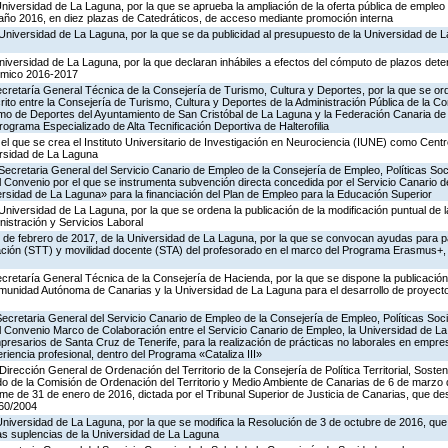
Universidad de La Laguna, por la que se aprueba la ampliación de la oferta pública de empleo
 año 2016, en diez plazas de Catedráticos, de acceso mediante promoción interna
Universidad de La Laguna, por la que se da publicidad al presupuesto de la Universidad de 
niversidad de La Laguna, por la que declaran inhábiles a efectos del cómputo de plazos det
émico 2016-2017
ecretaría General Técnica de la Consejería de Turismo, Cultura y Deportes, por la que se ord
ito entre la Consejería de Turismo, Cultura y Deportes de la Administración Pública de la
o de Deportes del Ayuntamiento de San Cristóbal de La Laguna y la Federación Canaria de Ha
rograma Especializado de Alta Tecnificación Deportiva de Halterofilia
el que se crea el Instituto Universitario de Investigación en Neurociencia (IUNE) como Centr
ersidad de La Laguna
Secretaria General del Servicio Canario de Empleo de la Consejería de Empleo, Políticas Soci
l Convenio por el que se instrumenta subvención directa concedida por el Servicio Canario d
rsidad de La Laguna» para la financiación del Plan de Empleo para la Educación Superior
Universidad de La Laguna, por la que se ordena la publicación de la modificación puntual de 
istración y Servicios Laboral
0 de febrero de 2017, de la Universidad de La Laguna, por la que se convocan ayudas para p
mación (STT) y movilidad docente (STA) del profesorado en el marco del Programa Erasmus+
ecretaría General Técnica de la Consejería de Hacienda, por la que se dispone la publicación
omunidad Autónoma de Canarias y la Universidad de La Laguna para el desarrollo de proyecto
Secretaria General del Servicio Canario de Empleo de la Consejería de Empleo, Políticas Socia
l Convenio Marco de Colaboración entre el Servicio Canario de Empleo, la Universidad de La
presarios de Santa Cruz de Tenerife, para la realización de prácticas no laborales en empr
eriencia profesional, dentro del Programa «Cataliza III»
irección General de Ordenación del Territorio de la Consejería de Política Territorial, Sosten
rdo de la Comisión de Ordenación del Territorio y Medio Ambiente de Canarias de 6 de marzo
rme de 31 de enero de 2016, dictada por el Tribunal Superior de Justicia de Canarias, que de
260/2004
Universidad de La Laguna, por la que se modifica la Resolución de 3 de octubre de 2016, que
as suplencias de la Universidad de La Laguna