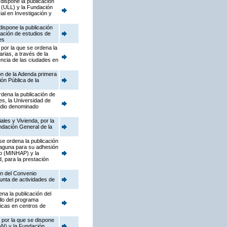
 dispone la publicación
 (ULL) y la Fundación
ial en Investigación y
dispone la publicación
zación de estudios de
es
 por la que se ordena la
rias, a través de la
iencia de las ciudades en
ón de la Adenda primera
ón Pública de la
dena la publicación de
s, la Universidad de
tudio denominado
les y Vivienda, por la
ndación General de la
se ordena la publicación
 Laguna para su adhesión
do (MINHAP) y la
, para la prestación
ón del Convenio
junta de actividades de
na la publicación del
llo del programa
ticas en centros de
, por la que se dispone
AN) y la Fundación