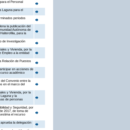
 para el Personal
La Laguna para el
erminados periodos
ena la publicación del
 Comunidad Autónoma de
lterofilia, para la
o de Investigación
ales y Vivienda, por la
e Empleo a la entidad
la Relación de Puestos
articipar en acciones de
, curso académico
 del Convenio entre la
s en el marco del
les y Vivienda, por la
 Laguna y la
esas de personas
ibilidad y Seguridad, por
 de 2017, de toma de
sestima el recurso
 aprueba la delegación