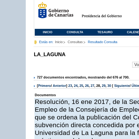
INICIO
CONSULTA
TESAURO
CALEN
Estás en:
Inicio
Consultas
Resultado Consulta
LA_LAGUNA
727 documentos encontrados, mostrando del 676 al 700.
[
Primero
/
Anterior
]
23
,
24
,
25
,
26
,
27
,
28
,
29
,
30
[
Siguiente
/
Últ
Documentos
Resolución, 16 ene 2017, de la Sec
Empleo de la Consejería de Empleo,
que se ordena la publicación del C
subvención directa concedida por e
Universidad de La Laguna para la 