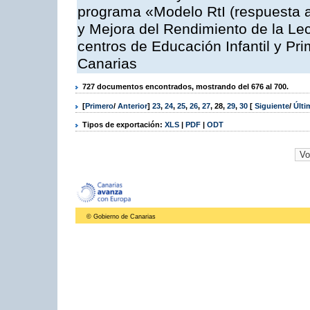
programa «Modelo RtI (respuesta a
y Mejora del Rendimiento de la Lec
centros de Educación Infantil y P
Canarias
727 documentos encontrados, mostrando del 676 al 700.
[
Primero
/
Anterior
]
23
,
24
,
25
,
26
,
27
,
28
,
29
,
30
[
Siguiente
/
Últ
Tipos de exportación:
XLS
|
PDF
|
ODT
© Gobierno de Canarias