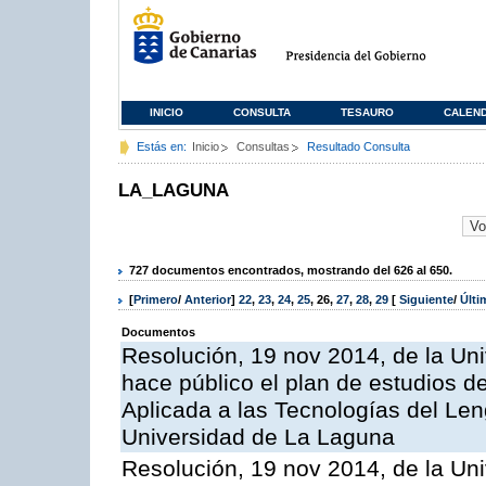
INICIO
CONSULTA
TESAURO
CALEN
Estás en:
Inicio
Consultas
Resultado Consulta
LA_LAGUNA
727 documentos encontrados, mostrando del 626 al 650.
[
Primero
/
Anterior
]
22
,
23
,
24
,
25
,
26
,
27
,
28
,
29
[
Siguiente
/
Últ
Documentos
Resolución, 19 nov 2014, de la Un
hace público el plan de estudios de
Aplicada a las Tecnologías del Len
Universidad de La Laguna
Resolución, 19 nov 2014, de la Un