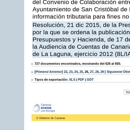
del Convenio de Colaboración entre
Ayuntamiento de San Cristóbal de 
información tributaria para fines no 
Resolución, 21 dic 2015, de la Pre
por la que se ordena la publicació
Presupuestos y Hacienda, de 17 d
la Audiencia de Cuentas de Canaria
de La Laguna, ejercicio 2012 (8L/I
727 documentos encontrados, mostrando del 626 al 650.
[
Primero
/
Anterior
]
22
,
23
,
24
,
25
,
26
,
27
,
28
,
29
[
Siguiente
/
Últ
Tipos de exportación:
XLS
|
PDF
|
ODT
© Gobierno de Canarias