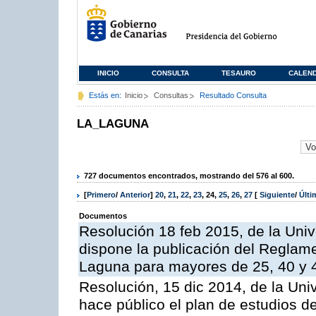
INICIO
CONSULTA
TESAURO
CALEN
Estás en:
Inicio
Consultas
Resultado Consulta
LA_LAGUNA
727 documentos encontrados, mostrando del 576 al 600.
[
Primero
/
Anterior
]
20
,
21
,
22
,
23
,
24
,
25
,
26
,
27
[
Siguiente
/
Últ
Documentos
Resolución 18 feb 2015, de la Univ
dispone la publicación del Reglam
Laguna para mayores de 25, 40 y 
Resolución, 15 dic 2014, de la Uni
hace público el plan de estudios de