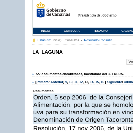
INICIO
CONSULTA
TESAURO
CALEN
Estás en:
Inicio
Consultas
Resultado Consulta
LA_LAGUNA
727 documentos encontrados, mostrando del 301 al 325.
[
Primero
/
Anterior
]
9
,
10
,
11
,
12
,
13
,
14
,
15
,
16
[
Siguiente
/
Últi
Documentos
Orden, 5 sep 2006, de la Consejerí
Alimentación, por la que se homol
uva para su transformación en vino
Denominación de Origen Tacoront
Resolución, 17 nov 2006, de la Un