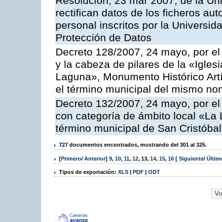
Resolución, 23 mar 2007, de la Un
rectifican datos de los ficheros a
personal inscritos por la Universi
Protección de Datos
Decreto 128/2007, 24 mayo, por el
y la cabeza de pilares de la «Igles
Laguna», Monumento Histórico Artís
el término municipal del mismo nom
Decreto 132/2007, 24 mayo, por el 
con categoría de ámbito local «La 
término municipal de San Cristóbal
727 documentos encontrados, mostrando del 301 al 325.
[
Primero
/
Anterior
]
9
,
10
,
11
,
12
,
13
,
14
,
15
,
16
[
Siguiente
/
Últi
Tipos de exportación:
XLS
|
PDF
|
ODT