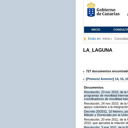
INICIO
CONSULT
Estás en:
Inicio
Consulta
LA_LAGUNA
727 documentos encontrados
[
Primero
/
Anterior
]
14
,
15
,
1
Documentos
Resolución, 23 nov 2010, de la 
programas de movilidad interna
coordinadores de movilidad int
Resolución, 24 nov 2010, de la
apoyo voluntario a la integrac
Decreto 20/2011, 10 febrero, po
Máster y Doctorado por la Univ
Resolución, 20 ene 2011, de la 
2010, que aprueba la relación d
Resolución, 3 mar 2011, de la P