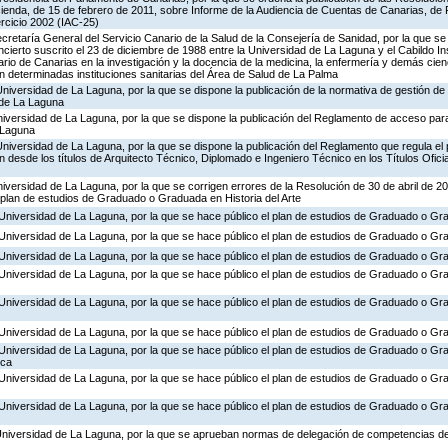
nda, de 15 de febrero de 2011, sobre Informe de la Audiencia de Cuentas de Canarias, de F
rcicio 2002 (IAC-25)
ecretaría General del Servicio Canario de la Salud de la Consejería de Sanidad, por la que se
cierto suscrito el 23 de diciembre de 1988 entre la Universidad de La Laguna y el Cabildo Ins
itario de Canarias en la investigación y la docencia de la medicina, la enfermería y demás cienc
ión determinadas instituciones sanitarias del Área de Salud de La Palma
Universidad de La Laguna, por la que se dispone la publicación de la normativa de gestión de
 de La Laguna
Universidad de La Laguna, por la que se dispone la publicación del Reglamento de acceso pa
 Laguna
Universidad de La Laguna, por la que se dispone la publicación del Reglamento que regula el
 desde los títulos de Arquitecto Técnico, Diplomado e Ingeniero Técnico en los Títulos Ofici
niversidad de La Laguna, por la que se corrigen errores de la Resolución de 30 de abril de 
 plan de estudios de Graduado o Graduada en Historia del Arte
 Universidad de La Laguna, por la que se hace público el plan de estudios de Graduado o Gr
 Universidad de La Laguna, por la que se hace público el plan de estudios de Graduado o Gr
 Universidad de La Laguna, por la que se hace público el plan de estudios de Graduado o G
 Universidad de La Laguna, por la que se hace público el plan de estudios de Graduado o G
 Universidad de La Laguna, por la que se hace público el plan de estudios de Graduado o G
 Universidad de La Laguna, por la que se hace público el plan de estudios de Graduado o G
 Universidad de La Laguna, por la que se hace público el plan de estudios de Graduado o Gr
ica
 Universidad de La Laguna, por la que se hace público el plan de estudios de Graduado o Gr
 Universidad de La Laguna, por la que se hace público el plan de estudios de Graduado o Gr
Universidad de La Laguna, por la que se aprueban normas de delegación de competencias de