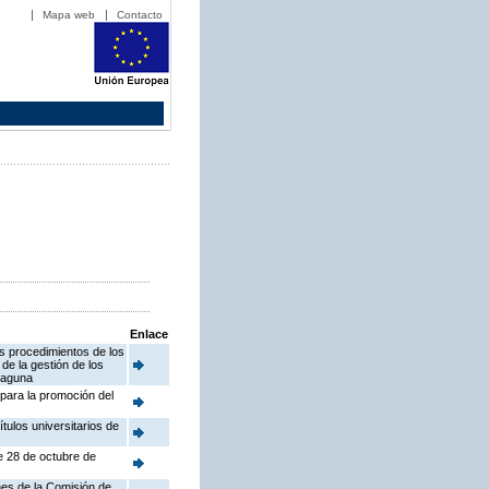
Mapa web
Contacto
Enlace
os procedimientos de los
e la gestión de los
Laguna
para la promoción del
tulos universitarios de
e 28 de octubre de
nes de la Comisión de