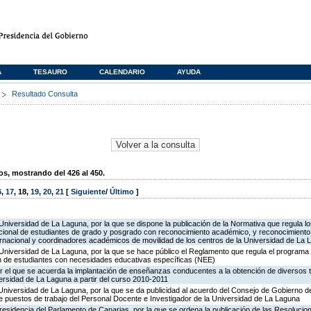
A
TESAURO
CALENDARIO
AYUDA
s
Resultado Consulta
, mostrando del 426 al 450.
6
,
17
,
18
,
19
,
20
,
21
[
Siguiente
/
Último
]
Universidad de La Laguna, por la que se dispone la publicación de la Normativa que regula l
cional de estudiantes de grado y posgrado con reconocimiento académico, y reconocimiento d
ernacional y coordinadores académicos de movilidad de los centros de la Universidad de La 
 Universidad de La Laguna, por la que se hace público el Reglamento que regula el programa 
ión de estudiantes con necesidades educativas específicas (NEE)
r el que se acuerda la implantación de enseñanzas conducentes a la obtención de diversos tí
ersidad de La Laguna a partir del curso 2010-2011
Universidad de La Laguna, por la que se da publicidad al acuerdo del Consejo de Gobierno d
e puestos de trabajo del Personal Docente e Investigador de la Universidad de La Laguna
residencia del Parlamento de Canarias, por la que se ordena la publicación de las Resolucio