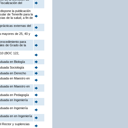
iscalización del
 dispone la publicación
ular de Tenerife para la
ias de la salud, a fin de
 prácticas externas del
ra mayores de 25, 40 y
 procedimiento para
ales de Grado de la
2010 (BOC 122,
aduada en Biología
aduada Sociología
raduada en Derecho
raduada en Maestro en
raduada en Maestro en
raduada en Pedagogía
aduada en Ingeniería
aduada en Ingeniería
aduada en en Ingeniería
l Rector y suplencias