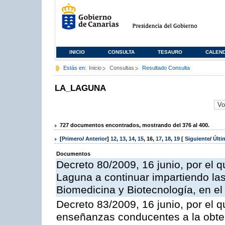
INICIO
CONSULTA
TESAURO
CALEN
Estás en:
Inicio
Consultas
Resultado Consulta
LA_LAGUNA
727 documentos encontrados, mostrando del 376 al 400.
[
Primero
/
Anterior
]
12
,
13
,
14
,
15
,
16
,
17
,
18
,
19
[
Siguiente
/
Últ
Documentos
Decreto 80/2009, 16 junio, por el q
Laguna a continuar impartiendo la
Biomedicina y Biotecnología, en e
Decreto 83/2009, 16 junio, por el q
enseñanzas conducentes a la obtenc