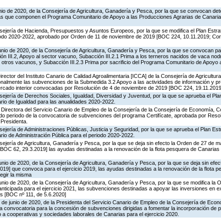
unio de 2020, de la Consejería de Agricultura, Ganadería y Pesca, por la que se convocan d
as que componen el Programa Comunitario de Apoyo a las Producciones Agrarias de Canarias,
nsejería de Hacienda, Presupuestos y Asuntos Europeos, por la que se modifica el Plan Estr
ríodo 2020-2022, aprobado por Orden de 11 de noviembre de 2019 [BOC 224, 10.11.2019; Co
junio de 2020, de la Consejería de Agricultura, Ganadería y Pesca, por la que se convocan p
ión III.2, Apoyo al sector vacuno, Subacción III.2.1 Prima a los terneros nacidos de vaca nodr
 otros vacunos, y Subacción III.2.3 Prima por sacrificio del Programa Comunitario de Apoyo
irector del Instituto Canario de Calidad Agroalimentaria [ICCA] de la Consejería de Agricultu
ionalmente las subvenciones de la Submedida 3.2 Apoyo a las actividades de información y p
ercado interior convocadas por Resolución de 4 de noviembre de 2019 [BOC 224, 19.11.2019
sejería de Derechos Sociales, Igualdad, Diversidad y Juventud, por la que se aprueba el Pla
ario de Igualdad para las anualidades 2020-2022.
a Directora del Servicio Canario de Empleo de la Consejería de la Consejería de Economía, 
ndo periodo de la convocatoria de subvenciones del programa Certifícate, aprobada por Reso
 Presidenta.
sejería de Administraciones Públicas, Justicia y Seguridad, por la que se aprueba el Plan Est
rio de Administración Pública para el periodo 2020-2022.
sejería de Agricultura, Ganadería y Pesca, por la que se deja sin efecto la Orden de 27 de 
 [BOC 62, 29.3.2019] las ayudas destinadas a la renovación de la flota pesquera de Canarias
unio de 2020, de la Consejería de Agricultura, Ganadería y Pesca, por la que se deja sin efe
19] que convoca para el ejercicio 2019, las ayudas destinadas a la renovación de la flota 
egir la misma
unio de 2020, de la Consejería de Agricultura, Ganadería y Pesca, por la que se modifica la
ticipada para el ejercicio 2021, las subvenciones destinadas a apoyar las inversiones en ex
es [BOC nº 111, de 5.6.2020]
 de junio de 2020, de la Presidenta del Servicio Canario de Empleo de la Consejería de Eco
a convocatoria para la concesión de subvenciones dirigidas a fomentar la incorporación de 
o a cooperativas y sociedades laborales de Canarias para el ejercicio 2020.