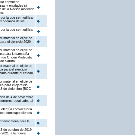
e se convocan
sas y entidades sin
o de la Nación motivado
te.
 por la que se modifican
oeconómica de los
 por la que se modifica
r material en el pie de
ara el ejercicio 2020
r material en el pie de
oca para la campaña
ón de Origen Protegida
 de alarma.
r material en el pie de
 para el ejercicio
bada durante el estado
r material en el pie de
 para el ejercicio
 18 de diciembre [BOC
Orden de 4 de noviembre
terneros destinados al
e efectúa convocatoria
iento correspondientes
convocatoria para la
23 de octubre de 2019,
9-2021, a la nueva