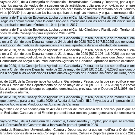
mayo de 2020, de la Consejería de Educación, Universidades, Cultura y Deportes, por la qu
nciar los gastos derivados de la suspensión de actividades culturales promovidas por empre
al sector cultural canario, como consecuencia del estado de alarma decretado por el Gobiern
onavirus [COVID-] se aprueban las bases que han de regir las mismas y el gasto correspondien
ejería de Transición Ecológica, Lucha contra el Cambio Climático y Planificación Territorial,
 regir las convocatorias para la concesión de subvenciones en las áreas de influencia soci
s, aprobadas mediante Orden de 10 de junio de 2017.
ejería de Transición Ecológica, Lucha contra el Cambio Climático y Planificación Territorial,
iones de esta Consejería para el periodo 2018-2020.
io de 2020, de la Consejería de Agricultura, Ganadería y Pesca, por la que se rectifica el erro
do en la Orden de este Departamento de 24 de abril de 2020 [BOC 89,7.5.2020] que convoca p
la adopción de medidas de agroambiente y clima, aprobada durante el estado de alarma.
io de 2020, de la Consejería de Agricultura, Ganadería y Pesca, por la que se rectifica el erro
ido en la Orden de este Departamento de 21 de mayo de 2020 [BOC 107, 1.6.2020] que conv
a el mantenimiento del cultivo de vides destinadas a la producción de vinos con Denominaci
 Comunitario de Apoyo a las Producciones Agrarias de Canarias, aprobada durante el estado
io de 2020, de la Consejería de Agricultura, Ganadería y Pesca, por la que se rectifica el erro
do en la Orden de este Departamento de 22 de mayo de 2020 [BOC 111,,5.6.2020] que convoca
as a apoyar a las Asociaciones Profesionales Agrarias de Canarias sin ánimo de lucro, apro
io de 2020, de la Consejería de Agricultura, Ganadería y Pesca, por la que se rectifica el erro
do en la Orden de este Departamento de 22 de mayo de 2020 [BOC 108, 2.6.2020] que convoca
as a la suscripción de seguros agrarios combinados, previstas en el Decreto 235/1998, de
el estado de alarma.
nio de 2020, de la Consejería de Agricultura, Ganadería y Pesca, por la que se modifica la 
que convoca para la campaña 2020, la Ayuda de la Acción III.2.4 Ayudas a la importación de 
rio de Apoyo a las Producciones Agrarias de Canarias.
ayo 2020, de la Viceconsejería de Acción Exterior de Presidencia del Gobierno, por la que s
as Entidades Canarias en el Exterior para colaborar con los gastos generales de funcionam
mayo de 2020, de la Consejería de Economía, Conocimiento y Empleo, por la que se efectúa 
 la Formación de Gestores de la Innovación para el ejercicio 2020.
ejería de Educación, Universidades, Cultura y Deportes, por la que se modifica la Orden de 
 de Subvenciones de la extinta Consejería de Turismo, Cultura y Deportes para los años 201