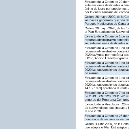
Extracto de la Orden de 29 de 
subvenciones destinadas a fina
ánimo de lucro pertenecientes 
por la crisis sanitaria del cor
Orden, 26 mayo 2020, de la Cons
las bases generales que han de
Parques Nacionales de Canaria
Orden, 29 mayo 2020, de la Cons
el Plan Estratégico de Subvenc
Extracto de la Orden de 1 de jun
recurso administrativo conteni
las subvenciones destinadas a 
Extracto de la Orden de 1 de jun
recurso administrativo conten
2020 la Ayuda por hectárea par
[DOP], Acción I.3 del Programa
Extracto de la Orden de 1 de jun
recurso administrativo conteni
2020 las subvenciones destinad
de alarma
Extracto de la Orden de 1 de jun
recurso administrativo conteni
2020 las subvenciones destinad
14.1.2.1999] aprobada durante 
Extracto de la Orden de 7 de ju
de 2019 [BOC 220, 13.11.2019] 
engorde del Programa Comunita
Extracto de la Resolución, 26 m
de subvenciones destinadas a l
al año 2020.
Extracto de la Orden de 28 de 
concesión de subvenciones para
Orden, 4 junio 2020, de la Cons
que adapta el Plan Estratégico