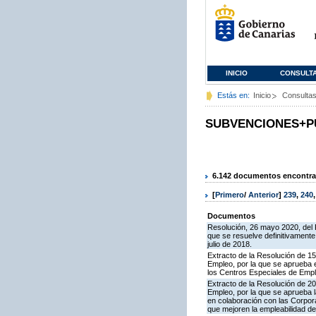
INICIO
CONSULT
Estás en:
Inicio
Consulta
SUBVENCIONES+P
6.142 documentos encontrad
[
Primero
/
Anterior
]
239
,
240
Documentos
Resolución, 26 mayo 2020, del P
que se resuelve definitivamente
julio de 2018.
Extracto de la Resolución de 1
Empleo, por la que se aprueba e
los Centros Especiales de Emple
Extracto de la Resolución de 2
Empleo, por la que se aprueba 
en colaboración con las Corpor
que mejoren la empleabilidad de 