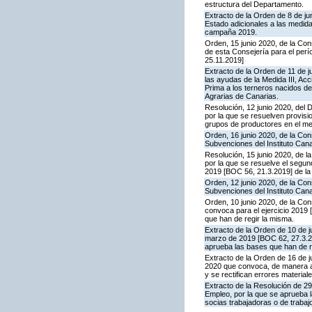
estructura del Departamento.
Extracto de la Orden de 8 de j
Estado adicionales a las medid
campaña 2019.
Orden, 15 junio 2020, de la Co
de esta Consejería para el pe
25.11.2019]
Extracto de la Orden de 11 de 
las ayudas de la Medida III, Acc
Prima a los terneros nacidos de
Agrarias de Canarias.
Resolución, 12 junio 2020, del D
por la que se resuelven provis
grupos de productores en el m
Orden, 16 junio 2020, de la Con
Subvenciones del Instituto Can
Resolución, 15 junio 2020, de l
por la que se resuelve el segu
2019 [BOC 56, 21.3.2019] de la
Orden, 12 junio 2020, de la Con
Subvenciones del Instituto Cana
Orden, 10 junio 2020, de la Con
convoca para el ejercicio 2019
que han de regir la misma.
Extracto de la Orden de 10 de j
marzo de 2019 [BOC 62, 27.3.20
aprueba las bases que han de r
Extracto de la Orden de 16 de j
2020 que convoca, de manera an
y se rectifican errores material
Extracto de la Resolución de 29
Empleo, por la que se aprueba l
socias trabajadoras o de trabaj