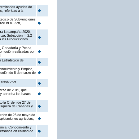
eterminadas ayudas de
 referidas a la
atégico de Subvenciones
rrec BOC 228,
ara la campaña 2020,
iza, Subacción III.2.2
 a las Producciones
ra, Ganadería y Pesca,
romoción realizadas por
]
n Estratégico de
Conocimiento y Empleo,
lución de 8 de marzo de
ratégico de
marzo de 2019, que
 y aprueba las bases
cto la Orden de 27 de
pesquera de Canarias y
 Orden de 26 de mayo de
plotaciones agrícolas,
nomía, Conocimiento y
personas en calidad de