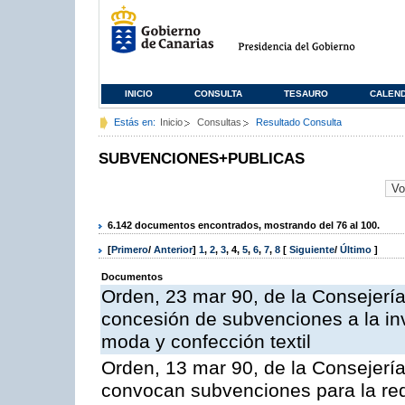
INICIO
CONSULTA
TESAURO
CALEN
Estás en:
Inicio
Consultas
Resultado Consulta
SUBVENCIONES+PUBLICAS
6.142 documentos encontrados, mostrando del 76 al 100.
[
Primero
/
Anterior
]
1
,
2
,
3
,
4
,
5
,
6
,
7
,
8
[
Siguiente
/
Último
]
Documentos
Orden, 23 mar 90, de la Consejería
concesión de subvenciones a la inv
moda y confección textil
Orden, 13 mar 90, de la Consejería
convocan subvenciones para la red