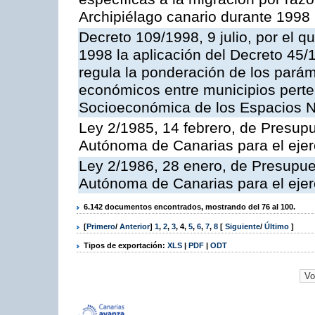
Archipiélago canario durante 1998
Decreto 109/1998, 9 julio, por el q
1998 la aplicación del Decreto 45/1
regula la ponderación de los parám
económicos entre municipios perten
Socioeconómica de los Espacios N
Ley 2/1985, 14 febrero, de Presu
Autónoma de Canarias para el ejer
Ley 2/1986, 28 enero, de Presupu
Autónoma de Canarias para el ejer
6.142 documentos encontrados, mostrando del 76 al 100.
[
Primero
/
Anterior
]
1
,
2
,
3
,
4
,
5
,
6
,
7
,
8
[
Siguiente
/
Último
]
Tipos de exportación:
XLS
|
PDF
|
ODT