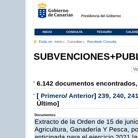
INICIO
CONSULTA
TESAURO
CALEN
Estás en:
Inicio
Consultas
Resultado Consulta
SUBVENCIONES+PUB
6.142 documentos encontrados, 
[
Primero
/
Anterior
]
239
,
240
,
24
Último]
Documentos
Extracto de la Orden de 15 de juni
Agricultura, Ganadería Y Pesca, p
anticipada para el ejercicio 2021 