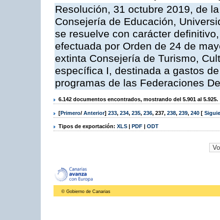
Resolución, 31 octubre 2019, de la
Consejería de Educación, Universid
se resuelve con carácter definitiv
efectuada por Orden de 24 de may
extinta Consejería de Turismo, Cul
específica I, destinada a gastos d
programas de las Federaciones De
6.142 documentos encontrados, mostrando del 5.901 al 5.925.
[
Primero
/
Anterior
]
233
,
234
,
235
,
236
,
237
,
238
,
239
,
240
[
Sigui
Tipos de exportación:
XLS
|
PDF
|
ODT
© Gobierno de Canarias