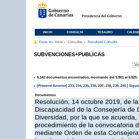
INICIO
CONSULTA
TESAURO
CALEN
Estás en:
Inicio
Consultas
Resultado Consulta
SUBVENCIONES+PUBLICAS
6.142 documentos encontrados, mostrando del 5.901 al 5.925.
[
Primero
/
Anterior
]
233
,
234
,
235
,
236
,
237
,
238
,
239
,
240
[
Sigui
Documentos
Resolución, 14 octubre 2019, de l
Discapacidad de la Consejería de 
Diversidad, por la que se acuerda, 
procedimiento de la convocatoria 
mediante Orden de esta Consejera,