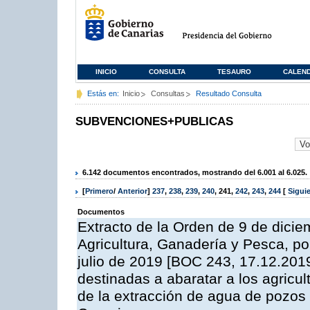
INICIO
CONSULTA
TESAURO
CALEN
Estás en:
Inicio
Consultas
Resultado Consulta
SUBVENCIONES+PUBLICAS
6.142 documentos encontrados, mostrando del 6.001 al 6.025.
[
Primero
/
Anterior
]
237
,
238
,
239
,
240
,
241
,
242
,
243
,
244
[
Sigui
Documentos
Extracto de la Orden de 9 de dicie
Agricultura, Ganadería y Pesca, po
julio de 2019 [BOC 243, 17.12.201
destinadas a abaratar a los agricul
de la extracción de agua de pozos y