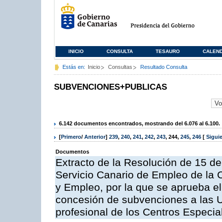
INICIO
CONSULTA
TESAURO
CALEN
Estás en:
Inicio
Consultas
Resultado Consulta
SUBVENCIONES+PUBLICAS
6.142 documentos encontrados, mostrando del 6.076 al 6.100.
[
Primero
/
Anterior
]
239
,
240
,
241
,
242
,
243
,
244
,
245
,
246
[
Sigui
Documentos
Extracto de la Resolución de 15 de
Servicio Canario de Empleo de la
y Empleo, por la que se aprueba el
concesión de subvenciones a las U
profesional de los Centros Especia