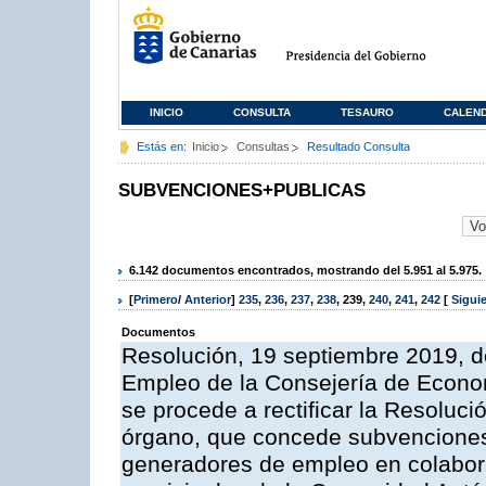
INICIO
CONSULTA
TESAURO
CALEN
Estás en:
Inicio
Consultas
Resultado Consulta
SUBVENCIONES+PUBLICAS
6.142 documentos encontrados, mostrando del 5.951 al 5.975.
[
Primero
/
Anterior
]
235
,
236
,
237
,
238
,
239
,
240
,
241
,
242
[
Sigui
Documentos
Resolución, 19 septiembre 2019, de
Empleo de la Consejería de Econo
se procede a rectificar la Resoluc
órgano, que concede subvenciones 
generadores de empleo en colabora