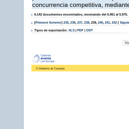
concurrencia competitiva, mediante
6.142 documentos encontrados, mostrando del 5.951 al 5.975.
[
Primero
/
Anterior
]
235
,
236
,
237
,
238
,
239
,
240
,
241
,
242
[
Sigui
Tipos de exportación:
XLS
|
PDF
|
ODT
© Gobierno de Canarias