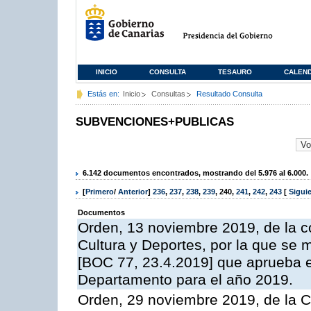
INICIO
CONSULTA
TESAURO
CALEN
Estás en:
Inicio
Consultas
Resultado Consulta
SUBVENCIONES+PUBLICAS
6.142 documentos encontrados, mostrando del 5.976 al 6.000.
[
Primero
/
Anterior
]
236
,
237
,
238
,
239
,
240
,
241
,
242
,
243
[
Sigui
Documentos
Orden, 13 noviembre 2019, de la c
Cultura y Deportes, por la que se m
[BOC 77, 23.4.2019] que aprueba e
Departamento para el año 2019.
Orden, 29 noviembre 2019, de la C