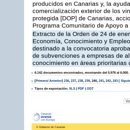
producidos en Canarias y, la ayuda
comercialización exterior de los v
protegida [DOP] de Canarias, accion
Programa Comunitario de Apoyo a 
Extracto de la Orden de 24 de ener
Economía, Conocimiento y Empleo, 
destinado a la convocatoria aprob
de subvenciones a empresas de alt
conocimiento en áreas prioritarias
6.142 documentos encontrados, mostrando del 5.976 al 6.000.
[
Primero
/
Anterior
]
236
,
237
,
238
,
239
,
240
,
241
,
242
,
243
[
Sigui
Tipos de exportación:
XLS
|
PDF
|
ODT
© Gobierno de Canarias