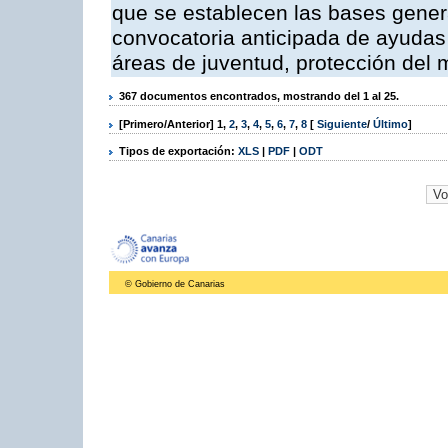
que se establecen las bases genera
convocatoria anticipada de ayudas
áreas de juventud, protección del m
367 documentos encontrados, mostrando del 1 al 25.
[Primero/Anterior]
1
,
2
,
3
,
4
,
5
,
6
,
7
,
8
[
Siguiente
/
Último
]
Tipos de exportación:
XLS
|
PDF
|
ODT
© Gobierno de Canarias