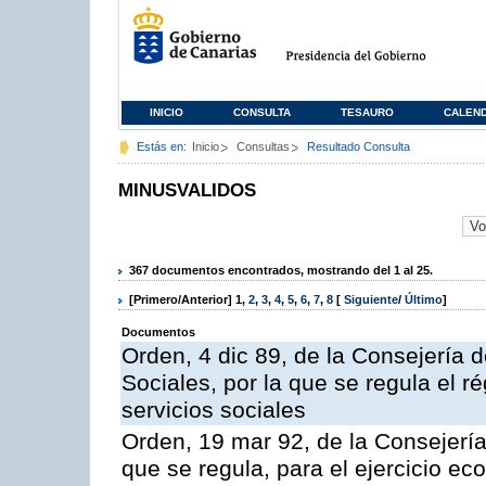
INICIO
CONSULTA
TESAURO
CALEN
Estás en:
Inicio
Consultas
Resultado Consulta
MINUSVALIDOS
367 documentos encontrados, mostrando del 1 al 25.
[Primero/Anterior]
1
,
2
,
3
,
4
,
5
,
6
,
7
,
8
[
Siguiente
/
Último
]
Documentos
Orden, 4 dic 89, de la Consejería 
Sociales, por la que se regula el 
servicios sociales
Orden, 19 mar 92, de la Consejería
que se regula, para el ejercicio e