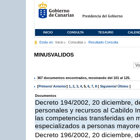
INICIO
CONSULTA
TESAURO
CALEN
Estás en:
Inicio
Consultas
Resultado Consulta
MINUSVALIDOS
367 documentos encontrados, mostrando del 101 al 125.
[
Primero
/
Anterior
]
1
,
2
,
3
,
4
,
5
,
6
,
7
,
8
[
Siguiente
/
Último
]
Documentos
Decreto 194/2002, 20 diciembre, d
personales y recursos al Cabildo I
las competencias transferidas en m
especializados a personas mayore
Decreto 196/2002, 20 diciembre, d