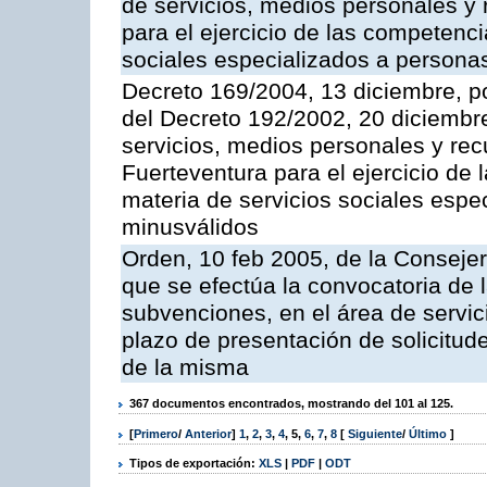
de servicios, medios personales y r
para el ejercicio de las competenci
sociales especializados a persona
Decreto 169/2004, 13 diciembre, po
del Decreto 192/2002, 20 diciembr
servicios, medios personales y rec
Fuerteventura para el ejercicio de
materia de servicios sociales esp
minusválidos
Orden, 10 feb 2005, de la Consejer
que se efectúa la convocatoria de
subvenciones, en el área de servici
plazo de presentación de solicitud
de la misma
367 documentos encontrados, mostrando del 101 al 125.
[
Primero
/
Anterior
]
1
,
2
,
3
,
4
,
5
,
6
,
7
,
8
[
Siguiente
/
Último
]
Tipos de exportación:
XLS
|
PDF
|
ODT