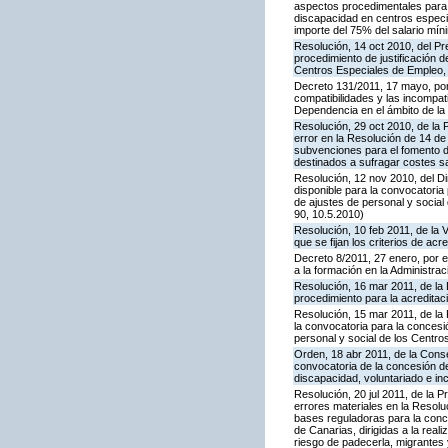
aspectos procedimentales para 
discapacidad en centros especia
importe del 75% del salario míni
Resolución, 14 oct 2010, del Pr
procedimiento de justificación 
Centros Especiales de Empleo, 
Decreto 131/2011, 17 mayo, por 
compatibilidades y las incompat
Dependencia en el ámbito de l
Resolución, 29 oct 2010, de la 
error en la Resolución de 14 de
subvenciones para el fomento d
destinados a sufragar costes sa
Resolución, 12 nov 2010, del Di
disponible para la convocatoria
de ajustes de personal y socia
90, 10.5.2010)
Resolución, 10 feb 2011, de la 
que se fijan los criterios de ac
Decreto 8/2011, 27 enero, por e
a la formación en la Administr
Resolución, 16 mar 2011, de la 
procedimiento para la acreditac
Resolución, 15 mar 2011, de la 
la convocatoria para la concesi
personal y social de los Centr
Orden, 18 abr 2011, de la Conse
convocatoria de la concesión d
discapacidad, voluntariado e inc
Resolución, 20 jul 2011, de la 
errores materiales en la Resolu
bases reguladoras para la conce
de Canarias, dirigidas a la real
riesgo de padecerla, migrantes