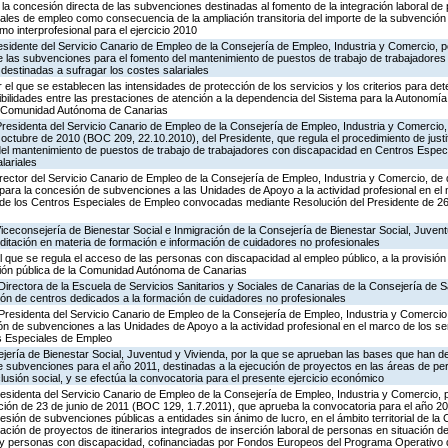
la concesión directa de las subvenciones destinadas al fomento de la integración laboral d
les de empleo como consecuencia de la ampliación transitoria del importe de la subvención d
mo interprofesional para el ejercicio 2010
esidente del Servicio Canario de Empleo de la Consejería de Empleo, Industria y Comercio, po
de las subvenciones para el fomento del mantenimiento de puestos de trabajo de trabajadore
destinadas a sufragar los costes salariales
el que se establecen las intensidades de protección de los servicios y los criterios para det
ibilidades entre las prestaciones de atención a la dependencia del Sistema para la Autonomía 
a Comunidad Autónoma de Canarias
Presidenta del Servicio Canario de Empleo de la Consejería de Empleo, Industria y Comercio, 
 octubre de 2010 (BOC 209, 22.10.2010), del Presidente, que regula el procedimiento de justi
el mantenimiento de puestos de trabajo de trabajadores con discapacidad en Centros Espec
lariales
rector del Servicio Canario de Empleo de la Consejería de Empleo, Industria y Comercio, de 
 para la concesión de subvenciones a las Unidades de Apoyo a la actividad profesional en el 
l de los Centros Especiales de Empleo convocadas mediante Resolución del Presidente de 2
Viceconsejería de Bienestar Social e Inmigración de la Consejería de Bienestar Social, Juvent
reditación en materia de formación e información de cuidadores no profesionales
l que se regula el acceso de las personas con discapacidad al empleo público, a la provisión
ación pública de la Comunidad Autónoma de Canarias
Directora de la Escuela de Servicios Sanitarios y Sociales de Canarias de la Consejería de 
ión de centros dedicados a la formación de cuidadores no profesionales
Presidenta del Servicio Canario de Empleo de la Consejería de Empleo, Industria y Comercio
ón de subvenciones a las Unidades de Apoyo a la actividad profesional en el marco de los se
os Especiales de Empleo
jería de Bienestar Social, Juventud y Vivienda, por la que se aprueban las bases que han de 
e subvenciones para el año 2011, destinadas a la ejecución de proyectos en las áreas de p
lusión social, y se efectúa la convocatoria para el presente ejercicio económico
Presidenta del Servicio Canario de Empleo de la Consejería de Empleo, Industria y Comercio, 
ción de 23 de junio de 2011 (BOC 129, 1.7.2011), que aprueba la convocatoria para el año 20
sión de subvenciones públicas a entidades sin ánimo de lucro, en el ámbito territorial de 
ización de proyectos de itinerarios integrados de inserción laboral de personas en situación d
 y personas con discapacidad, cofinanciadas por Fondos Europeos del Programa Operativo 