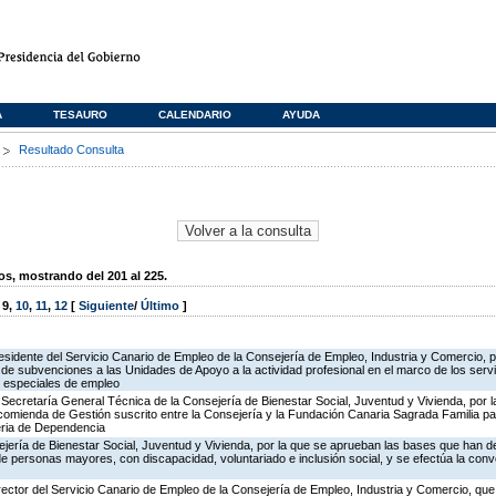
A
TESAURO
CALENDARIO
AYUDA
s
Resultado Consulta
, mostrando del 201 al 225.
,
9
,
10
,
11
,
12
[
Siguiente
/
Último
]
esidente del Servicio Canario de Empleo de la Consejería de Empleo, Industria y Comercio, p
de subvenciones a las Unidades de Apoyo a la actividad profesional en el marco de los servi
s especiales de empleo
Secretaría General Técnica de la Consejería de Bienestar Social, Juventud y Vivienda, por l
comienda de Gestión suscrito entre la Consejería y la Fundación Canaria Sagrada Familia pa
eria de Dependencia
jería de Bienestar Social, Juventud y Vivienda, por la que se aprueban las bases que han de
 personas mayores, con discapacidad, voluntariado e inclusión social, y se efectúa la convo
rector del Servicio Canario de Empleo de la Consejería de Empleo, Industria y Comercio, que