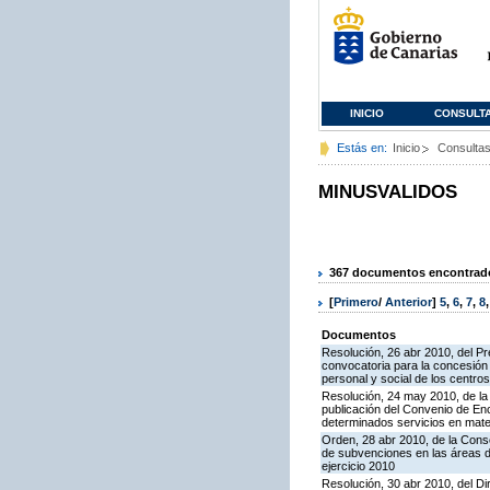
INICIO
CONSULT
Estás en:
Inicio
Consulta
MINUSVALIDOS
367 documentos encontrados
[
Primero
/
Anterior
]
5
,
6
,
7
,
8
Documentos
Resolución, 26 abr 2010, del Pr
convocatoria para la concesión 
personal y social de los centro
Resolución, 24 may 2010, de la 
publicación del Convenio de En
determinados servicios en mat
Orden, 28 abr 2010, de la Conse
de subvenciones en las áreas de
ejercicio 2010
Resolución, 30 abr 2010, del Di