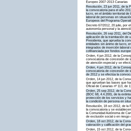
Europeo 2007-2013 Canarias
Resolución, 23 jun 2011, de la 
la convocatoria para el año 20
lucro, en el ámbito territorial 
laboral de personas en situaci
Europeos del Programa Operati
Decreto 67/2012, 20 julio, por 
autonomía personal y la atenci
Resolución, 26 sep 2011, del Di
aplicación de la tramitación de 
Presidenta, que aprueba la con
entidades sin ánimo de lucro, en
integrados de inserción laboral
cofinanciada por fondos europ
Orden, 4 jun 2012, de la Consej
convocatoria de concesión de s
de atención especial y se efect
Orden, 4 jun 2012, de la Consej
convocatoria de concesión de su
de 2012 y se efectúa la convoca
Orden, 14 jun 2012, de la Conse
que aprueban las bases que han
Oficial de Canarias nº 113, de 1
Orden, 25 sep 2012, de la Conse
(BOC 68, 4.4.200), de la extint
protección de los servicios y h
la condición de persona en sit
Resolución, 18 oct 2012, de la 
la convocatoria y se establecen
la Comunidad Autónoma de Canari
de exclusión social o en riesg
Orden, 18 oct 2012, de la Conse
valoración y calificación del 
Orden, 15 oct 2012, de la Conse