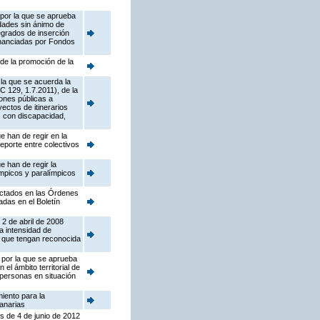
 por la que se aprueba
idades sin ánimo de
tegrados de inserción
financiadas por Fondos
 de la promoción de la
 la que se acuerda la
C 129, 1.7.2011), de la
ones públicas a
yectos de itinerarios
s con discapacidad,
e han de regir en la
porte entre colectivos
e han de regir la
ímpicos y paralímpicos
tectados en las Órdenes
das en el Boletín
 2 de abril de 2008
a intensidad de
os que tengan reconocida
 por la que se aprueba
el ámbito territorial de
 personas en situación
miento para la
Canarias
es de 4 de junio de 2012