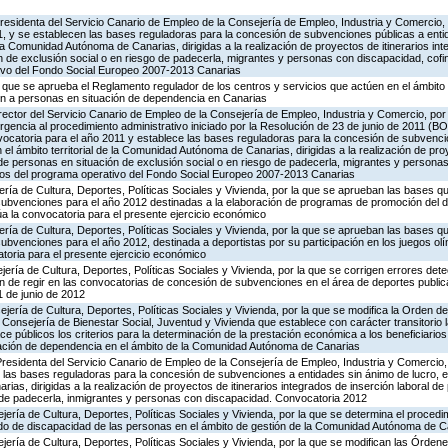
Presidenta del Servicio Canario de Empleo de la Consejería de Empleo, Industria y Comercio,
11, y se establecen las bases reguladoras para la concesión de subvenciones públicas a ent
de la Comunidad Autónoma de Canarias, dirigidas a la realización de proyectos de itinerarios in
ón de exclusión social o en riesgo de padecerla, migrantes y personas con discapacidad, co
vo del Fondo Social Europeo 2007-2013 Canarias
el que se aprueba el Reglamento regulador de los centros y servicios que actúen en el ámbito
ón a personas en situación de dependencia en Canarias
rector del Servicio Canario de Empleo de la Consejería de Empleo, Industria y Comercio, por
urgencia al procedimiento administrativo iniciado por la Resolución de 23 de junio de 2011 (BO
vocatoria para el año 2011 y establece las bases reguladoras para la concesión de subvenci
 el ámbito territorial de la Comunidad Autónoma de Canarias, dirigidas a la realización de pro
 de personas en situación de exclusión social o en riesgo de padecerla, migrantes y persona
eos del programa operativo del Fondo Social Europeo 2007-2013 Canarias
ería de Cultura, Deportes, Políticas Sociales y Vivienda, por la que se aprueban las bases qu
ubvenciones para el año 2012 destinadas a la elaboración de programas de promoción del de
úa la convocatoria para el presente ejercicio económico
ería de Cultura, Deportes, Políticas Sociales y Vivienda, por la que se aprueban las bases qu
bvenciones para el año 2012, destinada a deportistas por su participación en los juegos ol
toria para el presente ejercicio económico
jería de Cultura, Deportes, Políticas Sociales y Vivienda, por la que se corrigen errores de
 de regir en las convocatorias de concesión de subvenciones en el área de deportes publica
1 de junio de 2012
jería de Cultura, Deportes, Políticas Sociales y Vivienda, por la que se modifica la Orden de
a Consejería de Bienestar Social, Juventud y Vivienda que establece con carácter transitorio l
ace públicos los criterios para la determinación de la prestación económica a los beneficiari
uación de dependencia en el ámbito de la Comunidad Autónoma de Canarias
Presidenta del Servicio Canario de Empleo de la Consejería de Empleo, Industria y Comercio,
 las bases reguladoras para la concesión de subvenciones a entidades sin ánimo de lucro, en 
as, dirigidas a la realización de proyectos de itinerarios integrados de inserción laboral de
o de padecerla, inmigrantes y personas con discapacidad. Convocatoria 2012
jería de Cultura, Deportes, Políticas Sociales y Vivienda, por la que se determina el procedi
grado de discapacidad de las personas en el ámbito de gestión de la Comunidad Autónoma de 
jería de Cultura, Deportes, Políticas Sociales y Vivienda, por la que se modifican las Órden