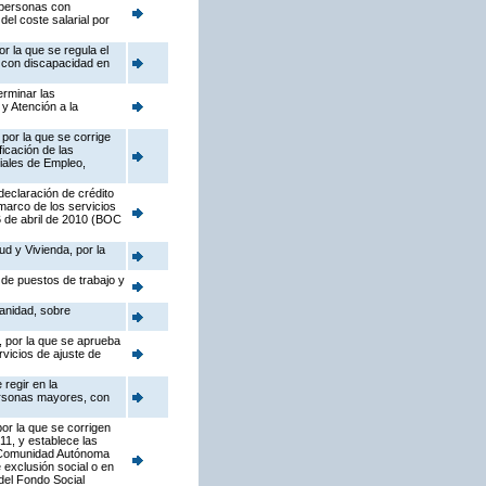
e personas con
el coste salarial por
r la que se regula el
s con discapacidad en
erminar las
y Atención a la
por la que se corrige
ficación de las
iales de Empleo,
declaración de crédito
marco de los servicios
6 de abril de 2010 (BOC
ud y Vivienda, por la
 de puestos de trabajo y
Sanidad, sobre
, por la que se aprueba
rvicios de ajuste de
regir en la
ersonas mayores, con
por la que se corrigen
11, y establece las
la Comunidad Autónoma
e exclusión social o en
del Fondo Social