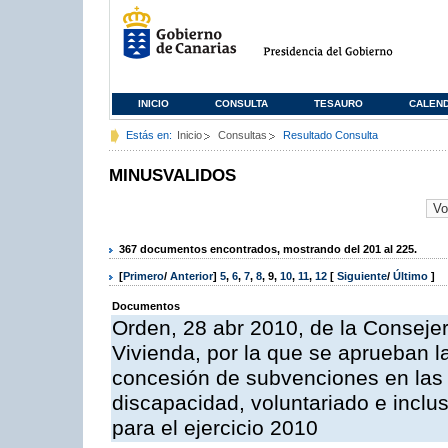
INICIO
CONSULTA
TESAURO
CALEN
Estás en:
Inicio
Consultas
Resultado Consulta
MINUSVALIDOS
367 documentos encontrados, mostrando del 201 al 225.
[
Primero
/
Anterior
]
5
,
6
,
7
,
8
,
9
,
10
,
11
,
12
[
Siguiente
/
Último
]
Documentos
Orden, 28 abr 2010, de la Consejer
Vivienda, por la que se aprueban l
concesión de subvenciones en las
discapacidad, voluntariado e inclus
para el ejercicio 2010