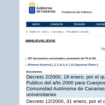
INICIO
CONSULTA
TESAURO
CALEN
Estás en:
Inicio
Consultas
Resultado Consulta
MINUSVALIDOS
367 documentos encontrados, mostrando del 76 al 100.
[
Primero
/
Anterior
]
1
,
2
,
3
,
4
,
5
,
6
,
7
,
8
[
Siguiente
/
Último
]
Documentos
Decreto 2/2000, 18 enero, por el q
Publico del año 2000 para Cuerpos
Comunidad Autónoma de Canarias
universitarias
Decreto 12/2000, 31 enero, por el