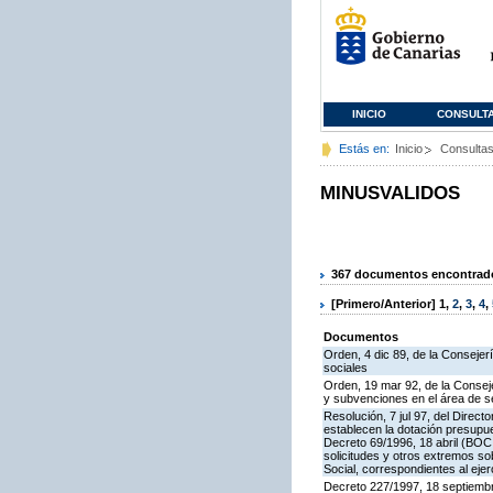
INICIO
CONSULT
Estás en:
Inicio
Consulta
MINUSVALIDOS
367 documentos encontrados
[Primero/Anterior]
1
,
2
,
3
,
4
,
Documentos
Orden, 4 dic 89, de la Consejer
sociales
Orden, 19 mar 92, de la Conseje
y subvenciones en el área de se
Resolución, 7 jul 97, del Direc
establecen la dotación presupue
Decreto 69/1996, 18 abril (BOC 
solicitudes y otros extremos 
Social, correspondientes al ejer
Decreto 227/1997, 18 septiembr