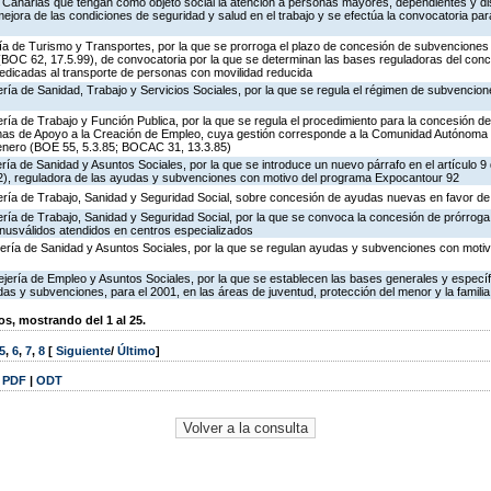
e Canarias que tengan como objeto social la atención a personas mayores, dependientes y d
 mejora de las condiciones de seguridad y salud en el trabajo y se efectúa la convocatoria p
ría de Turismo y Transportes, por la que se prorroga el plazo de concesión de subvenciones 
OC 62, 17.5.99), de convocatoria por la que se determinan las bases reguladoras del conc
dicadas al transporte de personas con movilidad reducida
ría de Sanidad, Trabajo y Servicios Sociales, por la que se regula el régimen de subvencion
ría de Trabajo y Función Publica, por la que se regula el procedimiento para la concesión d
mas de Apoyo a la Creación de Empleo, cuya gestión corresponde a la Comunidad Autónoma 
 enero (BOE 55, 5.3.85; BOCAC 31, 13.3.85)
ría de Sanidad y Asuntos Sociales, por la que se introduce un nuevo párrafo en el artículo 9
), reguladora de las ayudas y subvenciones con motivo del programa Expocantour 92
ería de Trabajo, Sanidad y Seguridad Social, sobre concesión de ayudas nuevas en favor de
ría de Trabajo, Sanidad y Seguridad Social, por la que se convoca la concesión de prórroga
usválidos atendidos en centros especializados
ería de Sanidad y Asuntos Sociales, por la que se regulan ayudas y subvenciones con moti
jería de Empleo y Asuntos Sociales, por la que se establecen las bases generales y específ
as y subvenciones, para el 2001, en las áreas de juventud, protección del menor y la familia
, mostrando del 1 al 25.
5
,
6
,
7
,
8
[
Siguiente
/
Último
]
|
PDF
|
ODT