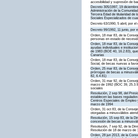
accesibilidad y supresión de ba
Decreto 305/1997, 19 diciembre,
Administración de la Comunidad
Tercera Edad de titularidad de
Sociales Especializados de cualq
Decreto 63/1990, 5 abril, por e
Decreto 99/1992, 11 junio, por 
Orden, 18 mar 83, de la Conseje
personas en estado de necesid
Orden, 18 mar 83, de la Conseje
ayudas individuales e instituci
de 1983 (BOE 40, 16.2.83), que
Canarias
Orden, 18 mar 83, de la Conseje
Social, de becas nuevas a favo
Orden, 25 mar 83, de la Conseje
prórrogas de becas a minusválid
82, 6.4.81)
Orden, 31 mar 92, de la Conseje
marzo de 1992 (BOC 39, 25.3.92
sociales
Resolución, 2 sep 98, del Presi
establecen las bases regulador
Centros Especiales de Empleo y
marzo de 1994
Orden, 31 oct 83, de la Conseje
otorgadas a minusválidos atend
Resolución, 15 sep 83, de la Di
concesión de becas a minusváli
Resolución, 7 sep 92, de la Dir
Resolución de 18 de marzo de 1
Orden, 28 jun 2013, de la Cons