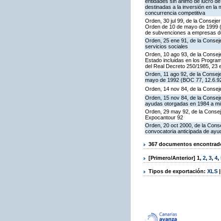
entidades sin ánimo de lucro d
destinadas a la inversión en la
concurrencia competitiva
Orden, 30 jul 99, de la Conseje
Orden de 10 de mayo de 1999 (B
de subvenciones a empresas de
Orden, 25 ene 91, de la Conseje
servicios sociales
Orden, 10 ago 93, de la Conseje
Estado incluidas en los Progra
del Real Decreto 250/1985, 23
Orden, 11 ago 92, de la Conseje
mayo de 1992 (BOC 77, 12.6.92
Orden, 14 nov 84, de la Consej
Orden, 15 nov 84, de la Conseje
ayudas otorgadas en 1984 a min
Orden, 29 may 92, de la Consej
Expocantour 92
Orden, 20 oct 2000, de la Conse
convocatoria anticipada de ayud
367 documentos encontrados
[Primero/Anterior]
1
,
2
,
3
,
4
,
Tipos de exportación:
XLS