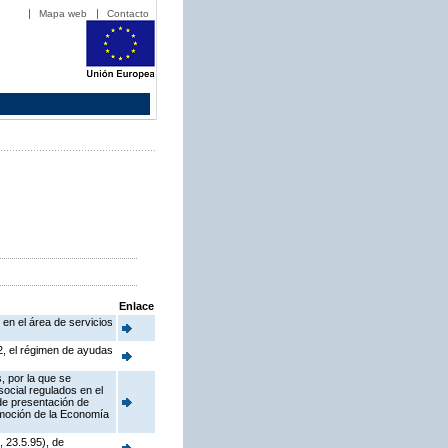
Mapa web
Contacto
Enlace
 en el área de servicios
2, el régimen de ayudas
, por la que se
ocial regulados en el
 de presentación de
omoción de la Economía
 23.5.95), de