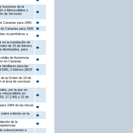
e funciones de la
ón a Minusválidos y
ón de Servicios
 de Canarias para 1990
a de Canarias para 1992
adas no periódicas a
r en la tramitación de
Orden de 15 de febrero
a disminuidos, para
rédito de Asistencia
den en Canarias
 familiares para las
20/1981, 5 febrero (BOE
) de la Orden de 19 de
 el área de servicios
ales, por la que se
s minusválidos en
50, 27.2.86) y 22 de
 para 1984 de las becas
sobre criterios en la
liación de la
ompetencias
 de subvenciones a