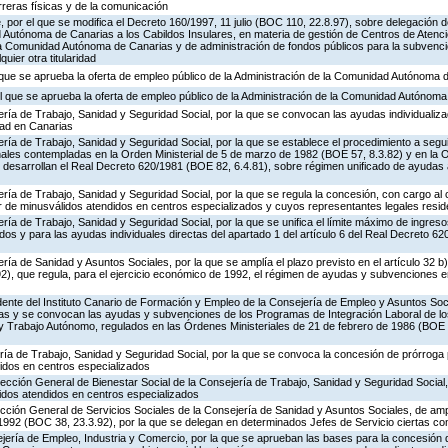
rreras físicas y de la comunicación
 por el que se modifica el Decreto 160/1997, 11 julio (BOC 110, 22.8.97), sobre delegación d
 Autónoma de Canarias a los Cabildos Insulares, en materia de gestión de Centros de Atenci
 la Comunidad Autónoma de Canarias y de administración de fondos públicos para la subvenci
uier otra titularidad
l que se aprueba la oferta de empleo público de la Administración de la Comunidad Autónoma
el que se aprueba la oferta de empleo público de la Administración de la Comunidad Autónom
ría de Trabajo, Sanidad y Seguridad Social, por la que se convocan las ayudas individualiz
ad en Canarias
ría de Trabajo, Sanidad y Seguridad Social, por la que se establece el procedimiento a segui
onales contempladas en la Orden Ministerial de 5 de marzo de 1982 (BOE 57, 8.3.82) y en la 
 desarrollan el Real Decreto 620/1981 (BOE 82, 6.4.81), sobre régimen unificado de ayudas 
ría de Trabajo, Sanidad y Seguridad Social, por la que se regula la concesión, con cargo al c
r de minusválidos atendidos en centros especializados y cuyos representantes legales resi
ría de Trabajo, Sanidad y Seguridad Social, por la que se unifica el límite máximo de ingresos
os y para las ayudas individuales directas del apartado 1 del artículo 6 del Real Decreto 6
ría de Sanidad y Asuntos Sociales, por la que se amplía el plazo previsto en el artículo 32 b
), que regula, para el ejercicio económico de 1992, el régimen de ayudas y subvenciones en
dente del Instituto Canario de Formación y Empleo de la Consejería de Empleo y Asuntos Soci
as y se convocan las ayudas y subvenciones de los Programas de Integración Laboral de lo
 Trabajo Autónomo, regulados en las Órdenes Ministeriales de 21 de febrero de 1986 (BOE 
ría de Trabajo, Sanidad y Seguridad Social, por la que se convoca la concesión de prórroga
idos en centros especializados
rección General de Bienestar Social de la Consejería de Trabajo, Sanidad y Seguridad Social, 
dos atendidos en centros especializados
ección General de Servicios Sociales de la Consejería de Sanidad y Asuntos Sociales, de amp
992 (BOC 38, 23.3.92), por la que se delegan en determinados Jefes de Servicio ciertas c
ejería de Empleo, Industria y Comercio, por la que se aprueban las bases para la concesión