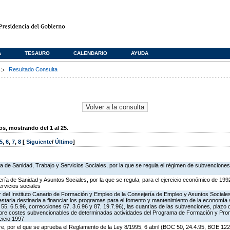
A
TESAURO
CALENDARIO
AYUDA
s
Resultado Consulta
, mostrando del 1 al 25.
5
,
6
,
7
,
8
[
Siguiente
/
Último
]
ía de Sanidad, Trabajo y Servicios Sociales, por la que se regula el régimen de subvenciones
ría de Sanidad y Asuntos Sociales, por la que se regula, para el ejercicio económico de 199
rvicios sociales
tor del Instituto Canario de Formación y Empleo de la Consejería de Empleo y Asuntos Sociales
staria destinada a financiar los programas para el fomento y mantenimiento de la economía s
55, 6.5.96, correcciones 67, 3.6.96 y 87, 19.7.96), las cuantías de las subvenciones, plazo
sobre costes subvencionables de determinadas actividades del Programa de Formación y Pr
cicio 1997
e, por el que se aprueba el Reglamento de la Ley 8/1995, 6 abril (BOC 50, 24.4.95, BOE 122,