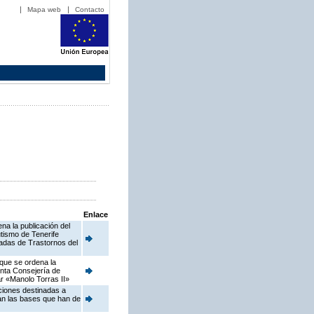
Mapa web
Contacto
Enlace
na la publicación del
tismo de Tenerife
adas de Trastornos del
 que se ordena la
inta Consejería de
r «Manolo Torras II»
ciones destinadas a
ban las bases que han de