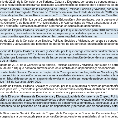
unio de 2018, de la Consejería de Turismo, Cultura y Deportes, por la que se convocan para e
ar la realización de programas dedicados a la promoción del deporte entre colectivos de at
ecretaría General Técnica de la Consejería de Empleo, Políticas Sociales y Vivienda, por la q
primera de Prórroga del Convenio de Colaboración suscrito el 10 de diciembre de 2010, entr
y Vivienda y los Hermanos Franciscanos de Cruz Blanca para la gestión del Centro Casa Fami
Secretaría General Técnica de la Consejería de Educación y Universidades, por la que se orde
 la Consejería de Educación y Universidades y el Ayuntamiento de Moya para la puesta en m
 de Formación Profesional en atención a personas en situación de dependencia
sejería de Empleo, Políticas Sociales y Vivienda, por la que se convocan para 2018 subvenc
competitiva, destinadas a la financiación de proyectos y actividades que fomenten los dere
sonas con discapacidad y se establecen las bases reguladoras de la misma
ulio de 2018, de la Consejería de Empleo, Políticas Sociales y Vivienda, por la que se conv
e proyectos y actividades que fomenten los derechos de las personas en situación de depen
ería de Empleo, Políticas Sociales y Vivienda, por la que corrige error material detectado en
8], que convoca para 2018 subvenciones mediante el procedimiento de concurrencia competit
tividades que fomenten los derechos de las personas en situación de dependencia y persona
s de la misma
osto de 2018, de la Consejería de Empleo, Políticas Sociales y Vivienda, por la que se corrig
46, de 30.7.18], que convoca subvenciones en el ámbito de la dependencia y discapacidad
residenta del Servicio Canario de Empleo de la Consejería de Empleo, Políticas Sociales y Vi
 que regirán la concesión de subvenciones a entidades sin ánimo de lucro destinadas a la r
serción laboral de personas en situación de exclusión social o en riesgo de padecerla, inmigr
tivo FSE de Canarias 2014-2020
jería de Empleo, Políticas Sociales y Vivienda, por la que se amplía el plazo de presentación
nes para 2018, mediante el procedimiento de concurrencia competitiva, destinada a la finan
erechos de las personas en situación de dependencia y personas con discapacidad
 de la Dirección General de Dependencia y Discapacidad de la Consejería de Empleo, Polític
esión y se procede al abono anticipado de las subvenciones convocadas mediante Orden de 2
ca subvenciones mediante el procedimiento de concurrencia competitiva, destinadas a la fi
 derechos de las personas en situación de dependencia y personas con discapacidad y esta
 la Directora del Servicio Canario de Empleo de la Consejería de Economía, Conocimiento y 
de urgencia a la convocatoria para la concesión de subvenciones a entidades sin ánimo de luc