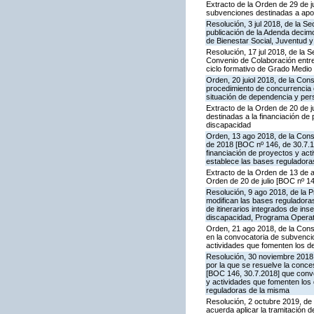
Extracto de la Orden de 29 de j
subvenciones destinadas a apoy
Resolución, 3 jul 2018, de la S
publicación de la Adenda decimo
de Bienestar Social, Juventud 
Resolución, 17 jul 2018, de la 
Convenio de Colaboración entre
ciclo formativo de Grado Medio
Orden, 20 juiol 2018, de la Con
procedimiento de concurrencia 
situación de dependencia y per
Extracto de la Orden de 20 de j
destinadas a la financiación d
discapacidad
Orden, 13 ago 2018, de la Consej
de 2018 [BOC nº 146, de 30.7.1
financiación de proyectos y ac
establece las bases reguladora
Extracto de la Orden de 13 de ag
Orden de 20 de julio [BOC nº 1
Resolución, 9 ago 2018, de la P
modifican las bases reguladoras
de itinerarios integrados de in
discapacidad, Programa Opera
Orden, 21 ago 2018, de la Conse
en la convocatoria de subvencio
actividades que fomenten los d
Resolución, 30 noviembre 2018,
por la que se resuelve la conc
[BOC 146, 30.7.2018] que convo
y actividades que fomenten los
reguladoras de la misma
Resolución, 2 octubre 2019, de
acuerda aplicar la tramitación 