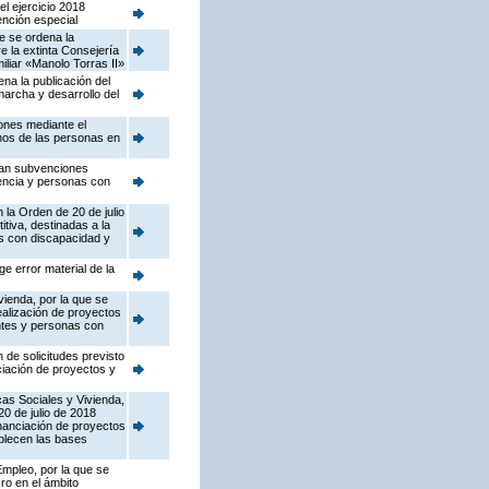
l ejercicio 2018
ención especial
ue se ordena la
e la extinta Consejería
liar «Manolo Torras II»
na la publicación del
archa y desarrollo del
iones mediante el
chos de las personas en
ocan subvenciones
dencia y personas con
 la Orden de 20 de julio
iva, destinadas a la
s con discapacidad y
e error material de la
vienda, por la que se
ealización de proyectos
antes y personas con
 de solicitudes previsto
ciación de proyectos y
as Sociales y Vivienda,
0 de julio de 2018
nanciación de proyectos
blecen las bases
Empleo, por la que se
ro en el ámbito