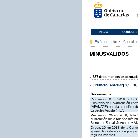
INICIO
CONSULT
Estás en:
Inicio
Consulta
MINUSVALIDOS
367 documentos encontrados
[
Primero
/
Anterior
]
8
,
9
,
10
,
Documentos
Resolución, 8 feb 2018, de la S
Convenio de Colaboración entre
(APANATE) para la atención edu
Espectro Autista (TEA)
Resolución, 25 abr 2018, de la 
publicación de la Adenda décima
Bienestar Social, Juventud y V
Orden, 29 jun 2018, de la Cons
apoyar la realización de progr
regir las mismas