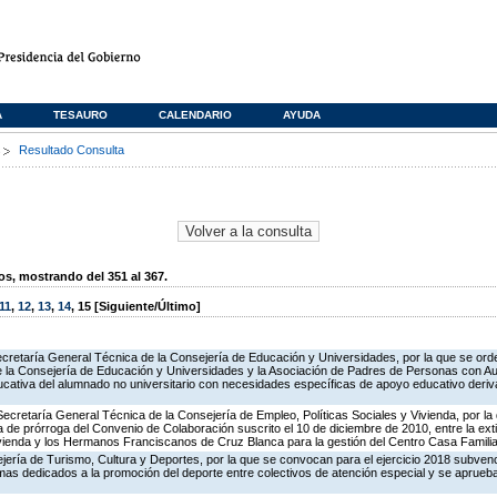
A
TESAURO
CALENDARIO
AYUDA
s
Resultado Consulta
, mostrando del 351 al 367.
11
,
12
,
13
,
14
,
15
[Siguiente/Último]
ecretaría General Técnica de la Consejería de Educación y Universidades, por la que se orde
 la Consejería de Educación y Universidades y la Asociación de Padres de Personas con Au
cativa del alumnado no universitario con necesidades específicas de apoyo educativo deriv
Secretaría General Técnica de la Consejería de Empleo, Políticas Sociales y Vivienda, por la
 de prórroga del Convenio de Colaboración suscrito el 10 de diciembre de 2010, entre la ext
ivienda y los Hermanos Franciscanos de Cruz Blanca para la gestión del Centro Casa Familia
ejería de Turismo, Cultura y Deportes, por la que se convocan para el ejercicio 2018 subven
amas dedicados a la promoción del deporte entre colectivos de atención especial y se aprue