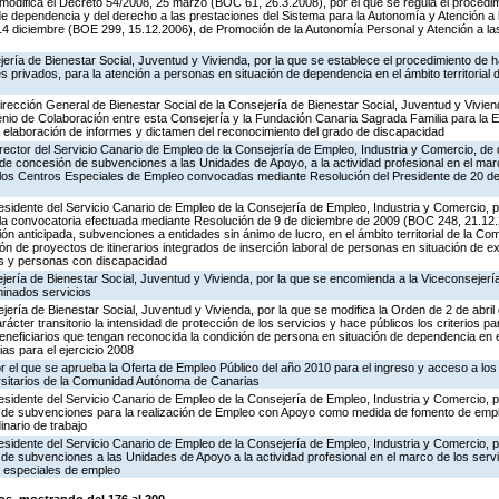
 modifica el Decreto 54/2008, 25 marzo (BOC 61, 26.3.2008), por el que se regula el procedim
de dependencia y del derecho a las prestaciones del Sistema para la Autonomía y Atención a
 14 diciembre (BOE 299, 15.12.2006), de Promoción de la Autonomía Personal y Atención a la
ería de Bienestar Social, Juventud y Vivienda, por la que se establece el procedimiento de hab
es privados, para la atención a personas en situación de dependencia en el ámbito territorial
irección General de Bienestar Social de la Consejería de Bienestar Social, Juventud y Vivien
venio de Colaboración entre esta Consejería y la Fundación Canaria Sagrada Familia para la
la elaboración de informes y dictamen del reconocimiento del grado de discapacidad
rector del Servicio Canario de Empleo de la Consejería de Empleo, Industria y Comercio, de 
 de concesión de subvenciones a las Unidades de Apoyo, a la actividad profesional en el mar
de los Centros Especiales de Empleo convocadas mediante Resolución del Presidente de 20 
esidente del Servicio Canario de Empleo de la Consejería de Empleo, Industria y Comercio, po
la convocatoria efectuada mediante Resolución de 9 de diciembre de 2009 (BOC 248, 21.12.2
ón anticipada, subvenciones a entidades sin ánimo de lucro, en el ámbito territorial de la 
ción de proyectos de itinerarios integrados de inserción laboral de personas en situación de ex
es y personas con discapacidad
jería de Bienestar Social, Juventud y Vivienda, por la que se encomienda a la Viceconsejería
minados servicios
jería de Bienestar Social, Juventud y Vivienda, por la que se modifica la Orden de 2 de abri
ácter transitorio la intensidad de protección de los servicios y hace públicos los criterios p
eneficiarios que tengan reconocida la condición de persona en situación de dependencia en e
s para el ejercicio 2008
r el que se aprueba la Oferta de Empleo Público del año 2010 para el ingreso y acceso a lo
rsitarios de la Comunidad Autónoma de Canarias
esidente del Servicio Canario de Empleo de la Consejería de Empleo, Industria y Comercio, p
n de subvenciones para la realización de Empleo con Apoyo como medida de fomento de emp
nario de trabajo
esidente del Servicio Canario de Empleo de la Consejería de Empleo, Industria y Comercio, p
de subvenciones a las Unidades de Apoyo a la actividad profesional en el marco de los servi
s especiales de empleo