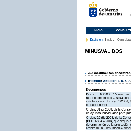
INICIO
CONSULT
Estás en:
Inicio
Consulta
MINUSVALIDOS
367 documentos encontrados
[
Primero
/
Anterior
]
4
,
5
,
6
,
7
Documentos
Decreto 163/2008, 15 julio, que
reconocimiento de la situación 
establecido en la Ley 39/2006,
de dependencia
Orden, 31 jul 2008, de la Conse
de ayudas individuales para pe
Orden, 29 dic 2008, de la Conse
(BOC 68, 4.4.200), que regula co
determinación de la prestación 
ámbito de la Comunidad Autón