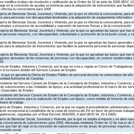
se modifica el plazo de resolución y notificación de la Orden de 10 de junio de 2008 (BOC 12
egir en la concesión de ayudas económicas para la adquisición de instrumentos que faciliten
 efectúa la convocatoria para 2008
ría de Bienestar Social, Juventud y Vivienda, por la que se efectúa la convocatoria, para el 
es para personas con discapacidad destinadas a la adquisición de equipamiento informático
ría de Bienestar Social, Juventud y Vivienda, por la que se efectúa la convocatoria, para el 
inadas a proyectos de accesibilidad y supresión de barreras físicas y de la comunicación
jería de Bienestar Social, Juventud y Vivienda, por la que se aprueban las bases que han d
 personas mayores, con discapacidad, voluntariado y promoción de la inclusión social, y se
ería de Bienestar Social, Juventud y Vivienda, por la que se aprueban las bases generales q
 para la adquisición de instrumentos que faciliten la autonomía personal de personas depen
jería de Bienestar Social, Juventud y Vivienda, por la que se aprueban las bases que han d
 gastos derivados de las estancias de personas con discapacidad, en centros residenciales 
009
ería de Empleo, Industria y Comercio, por la que se crea y regula un Censo de Trabajadoras
el exclusivo ámbito del Servicio Canario de Empleo
el que se aprueba la Oferta de Empleo Público de personal docente no universitario del año 
munidad Autónoma de Canarias
esidente del Servicio Canario de Empleo de la Consejería de Empleo, Industria y Comercio, 
de subvenciones a las Unidades de Apoyo, a la actividad profesional en el marco de los serv
os Especiales de Empleo
esidente del Servicio Canario de Empleo de la Consejería de Empleo, Industria y Comercio, 
n de subvenciones para la realización de Empleo con Apoyo, como medida de fomento de em
nario de trabajo
ería de Empleo, Industria y Comercio, por la que se regula el procedimiento administrativo rel
ácter excepcional al cumplimieto de la cuota de reserva del 2% en favor de personas trabaj
adores/as, reguladas por el Real Decreto 364/2005, 8 abril (BOE 94, 20.4.2005)
jería de Bienestar Social, Juventud y Vivienda, por la que se amplía el importe y se abre nue
e la convocatoria de subvenciones para 2009, efectuada mediante Orden de 12 de marzo de
ses que han de regir en la concesión de subvenciones en las áreas de personas mayores, c
nclusión social