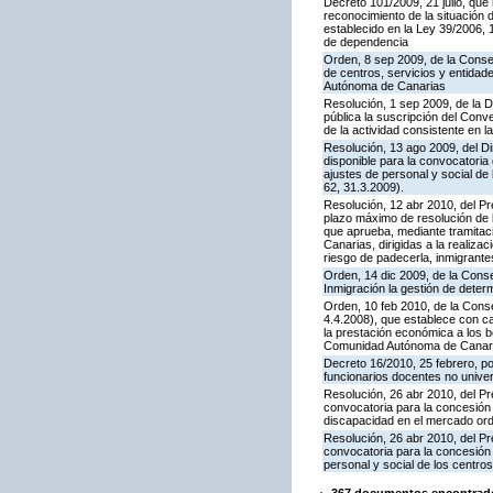
Decreto 101/2009, 21 julio, que
reconocimiento de la situación 
establecido en la Ley 39/2006,
de dependencia
Orden, 8 sep 2009, de la Consej
de centros, servicios y entidad
Autónoma de Canarias
Resolución, 1 sep 2009, de la D
pública la suscripción del Con
de la actividad consistente en 
Resolución, 13 ago 2009, del Di
disponible para la convocatoria
ajustes de personal y social 
62, 31.3.2009).
Resolución, 12 abr 2010, del Pr
plazo máximo de resolución de 
que aprueba, mediante tramitaci
Canarias, dirigidas a la realiza
riesgo de padecerla, inmigrant
Orden, 14 dic 2009, de la Conse
Inmigración la gestión de deter
Orden, 10 feb 2010, de la Conse
4.4.2008), que establece con car
la prestación económica a los b
Comunidad Autónoma de Canaria
Decreto 16/2010, 25 febrero, po
funcionarios docentes no unive
Resolución, 26 abr 2010, del Pr
convocatoria para la concesió
discapacidad en el mercado ordi
Resolución, 26 abr 2010, del Pr
convocatoria para la concesión 
personal y social de los centro