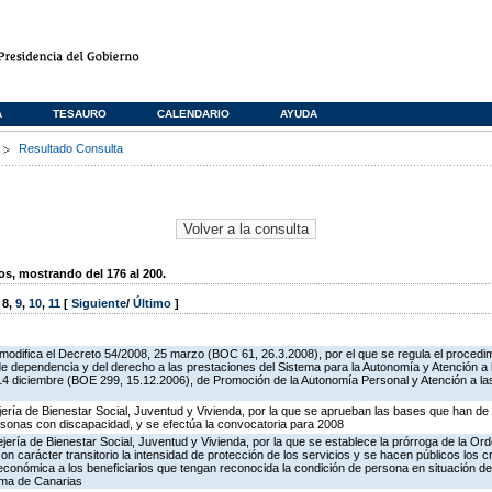
A
TESAURO
CALENDARIO
AYUDA
s
Resultado Consulta
, mostrando del 176 al 200.
,
8
,
9
,
10
,
11
[
Siguiente
/
Último
]
 modifica el Decreto 54/2008, 25 marzo (BOC 61, 26.3.2008), por el que se regula el procedim
de dependencia y del derecho a las prestaciones del Sistema para la Autonomía y Atención a
 14 diciembre (BOE 299, 15.12.2006), de Promoción de la Autonomía Personal y Atención a la
jería de Bienestar Social, Juventud y Vivienda, por la que se aprueban las bases que han de 
rsonas con discapacidad, y se efectúa la convocatoria para 2008
jería de Bienestar Social, Juventud y Vivienda, por la que se establece la prórroga de la Ord
n carácter transitorio la intensidad de protección de los servicios y se hacen públicos los cri
económica a los beneficiarios que tengan reconocida la condición de persona en situación d
oma de Canarias