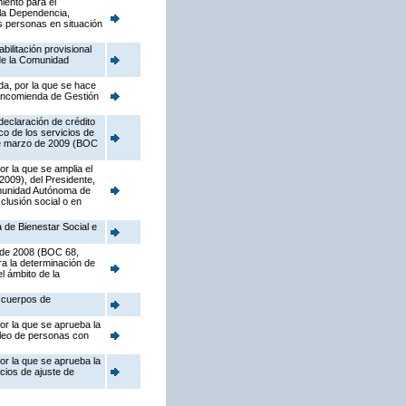
iento para el
 la Dependencia,
s personas en situación
ilitación provisional
 de la Comunidad
da, por la que se hace
 Encomienda de Gestión
declaración de crédito
co de los servicios de
de marzo de 2009 (BOC
r la que se amplia el
009), del Presidente,
Comunidad Autónoma de
clusión social o en
 de Bienestar Social e
l de 2008 (BOC 68,
ara la determinación de
l ámbito de la
s cuerpos de
or la que se aprueba la
leo de personas con
or la que se aprueba la
cios de ajuste de