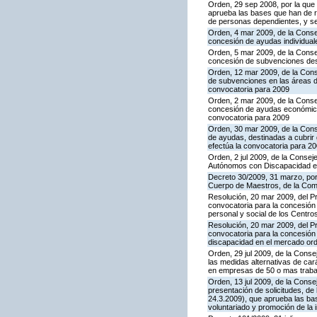
Orden, 29 sep 2008, por la que 
aprueba las bases que han de r
de personas dependientes, y se
Orden, 4 mar 2009, de la Conseje
concesión de ayudas individual
Orden, 5 mar 2009, de la Conseje
concesión de subvenciones dest
Orden, 12 mar 2009, de la Conse
de subvenciones en las áreas de
convocatoria para 2009
Orden, 2 mar 2009, de la Consej
concesión de ayudas económicas
convocatoria para 2009
Orden, 30 mar 2009, de la Conse
de ayudas, destinadas a cubrir
efectúa la convocatoria para 2
Orden, 2 jul 2009, de la Consej
Autónomos con Discapacidad en 
Decreto 30/2009, 31 marzo, por 
Cuerpo de Maestros, de la Co
Resolución, 20 mar 2009, del Pr
convocatoria para la concesión 
personal y social de los Centr
Resolución, 20 mar 2009, del Pr
convocatoria para la concesió
discapacidad en el mercado ordi
Orden, 29 jul 2009, de la Consej
las medidas alternativas de car
en empresas de 50 o mas trabaj
Orden, 13 jul 2009, de la Conse
presentación de solicitudes, d
24.3.2009), que aprueba las ba
voluntariado y promoción de la i