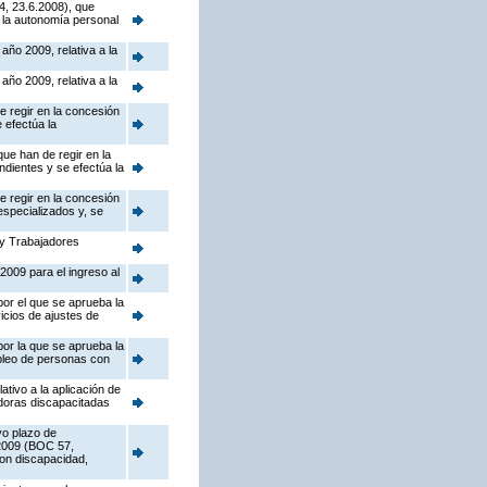
4, 23.6.2008), que
 la autonomía personal
año 2009, relativa a la
año 2009, relativa a la
e regir en la concesión
 efectúa la
ue han de regir en la
dientes y se efectúa la
e regir en la concesión
especializados y, se
 y Trabajadores
2009 para el ingreso al
por el que se aprueba la
icios de ajustes de
por la que se aprueba la
pleo de personas con
ativo a la aplicación de
adoras discapacitadas
vo plazo de
 2009 (BOC 57,
on discapacidad,