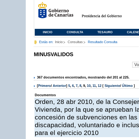
INICIO
CONSULTA
TESAURO
CALEN
Estás en:
Inicio
Consultas
Resultado Consulta
MINUSVALIDOS
367 documentos encontrados, mostrando del 201 al 225.
[
Primero
/
Anterior
]
5
,
6
,
7
,
8
,
9
,
10
,
11
,
12
[
Siguiente
/
Último
]
Documentos
Orden, 28 abr 2010, de la Consejer
Vivienda, por la que se aprueban l
concesión de subvenciones en las
discapacidad, voluntariado e inclus
para el ejercicio 2010