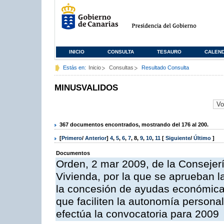
INICIO
CONSULTA
TESAURO
CALEN
Estás en:
Inicio
Consultas
Resultado Consulta
MINUSVALIDOS
367 documentos encontrados, mostrando del 176 al 200.
[
Primero
/
Anterior
]
4
,
5
,
6
,
7
,
8
,
9
,
10
,
11
[
Siguiente
/
Último
]
Documentos
Orden, 2 mar 2009, de la Consejerí
Vivienda, por la que se aprueban l
la concesión de ayudas económicas
que faciliten la autonomía person
efectúa la convocatoria para 2009