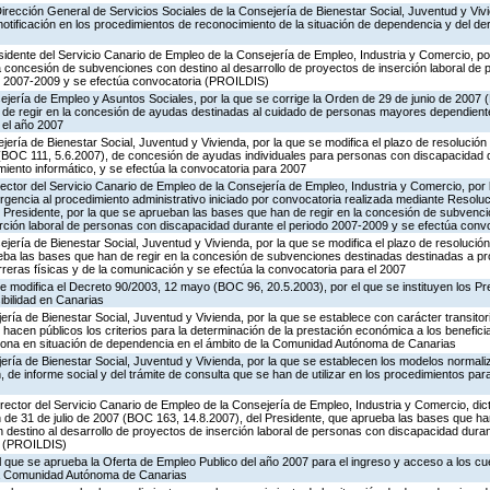
Dirección General de Servicios Sociales de la Consejería de Bienestar Social, Juventud y Vivi
 notificación en los procedimientos de reconocimiento de la situación de dependencia y del de
esidente del Servicio Canario de Empleo de la Consejería de Empleo, Industria y Comercio, p
a concesión de subvenciones con destino al desarrollo de proyectos de inserción laboral de
o 2007-2009 y se efectúa convocatoria (PROILDIS)
ejería de Empleo y Asuntos Sociales, por la que se corrige la Orden de 29 de junio de 2007
de regir en la concesión de ayudas destinadas al cuidado de personas mayores dependient
 el año 2007
ería de Bienestar Social, Juventud y Vivienda, por la que se modifica el plazo de resolución y
BOC 111, 5.6.2007), de concesión de ayudas individuales para personas con discapacidad d
amiento informático, y se efectúa la convocatoria para 2007
rector del Servicio Canario de Empleo de la Consejería de Empleo, Industria y Comercio, por 
urgencia al procedimiento administrativo iniciado por convocatoria realizada mediante Resoluc
 Presidente, por la que se aprueban las bases que han de regir en la concesión de subvenci
erción laboral de personas con discapacidad durante el periodo 2007-2009 y se efectúa con
ería de Bienestar Social, Juventud y Vivienda, por la que se modifica el plazo de resolución 
ba las bases que han de regir en la concesión de subvenciones destinadas destinadas a p
rreras físicas y de la comunicación y se efectúa la convocatoria para el 2007
e modifica el Decreto 90/2003, 12 mayo (BOC 96, 20.5.2003), por el que se instituyen los Pre
ibilidad en Canarias
ría de Bienestar Social, Juventud y Vivienda, por la que se establece con carácter transitori
e hacen públicos los criterios para la determinación de la prestación económica a los benefici
sona en situación de dependencia en el ámbito de la Comunidad Autónoma de Canarias
ería de Bienestar Social, Juventud y Vivienda, por la que se establecen los modelos normal
 de informe social y del trámite de consulta que se han de utilizar en los procedimientos par
rector del Servicio Canario de Empleo de la Consejería de Empleo, Industria y Comercio, dic
n de 31 de julio de 2007 (BOC 163, 14.8.2007), del Presidente, que aprueba las bases que han
destino al desarrollo de proyectos de inserción laboral de personas con discapacidad duran
a (PROILDIS)
el que se aprueba la Oferta de Empleo Publico del año 2007 para el ingreso y acceso a los c
 la Comunidad Autónoma de Canarias