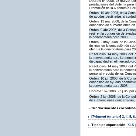
Decreto 54/2008, 25 marzo, por 
prestaciones del Sistema para 
Promoción de la Autonomía Pers
Orden, 10 abr 2008, de la Conse
de ayudas destinadas al cuidad
Orden, 13 mar 2008, de la Conse
concesión de subvenciones en l
Orden, 9 abr 2008, de la Consej
regir en la concesión de ayudas
la convocatoria para 2008
Orden, 2 may 2008, de la Consej
de regir en la concesión de sub
efectúa la convocatoria para 2
Resolución, 14 may 2008, del P
la convocatoria para la conce
discapacidad en el mercado ordi
Resolución, 14 may 2008, del P
la convocatoria para la concesi
personal y social de los Centr
Orden, 10 jun 2008, de la Conse
concesión de ayudas económicas
la convocatoria para 2008
Decreto 167/2008, 22 julio, por
Orden, 2 jun 2008, de la Consej
de subvenciones concertadas, d
367 documentos encontrados
[
Primero
/
Anterior
]
3
,
4
,
5
,
6
Tipos de exportación:
XLS