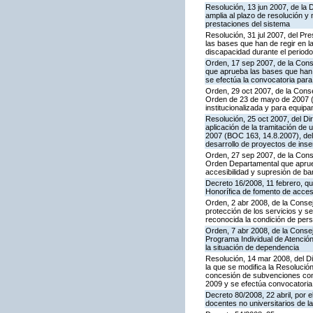
Resolución, 13 jun 2007, de la 
amplia al plazo de resolución y
prestaciones del sistema
Resolución, 31 jul 2007, del Pr
las bases que han de regir en l
discapacidad durante el period
Orden, 17 sep 2007, de la Cons
que aprueba las bases que han 
se efectúa la convocatoria para
Orden, 29 oct 2007, de la Consej
Orden de 23 de mayo de 2007 (
institucionalizada y para equip
Resolución, 25 oct 2007, del Di
aplicación de la tramitación de 
2007 (BOC 163, 14.8.2007), del
desarrollo de proyectos de ins
Orden, 27 sep 2007, de la Consej
Orden Departamental que aprue
accesibilidad y supresión de ba
Decreto 16/2008, 11 febrero, qu
Honorífica de fomento de acces
Orden, 2 abr 2008, de la Conseje
protección de los servicios y s
reconocida la condición de per
Orden, 7 abr 2008, de la Consej
Programa Individual de Atención,
la situación de dependencia
Resolución, 14 mar 2008, del Di
la que se modifica la Resolució
concesión de subvenciones con 
2009 y se efectúa convocatori
Decreto 80/2008, 22 abril, por 
docentes no universitarios de