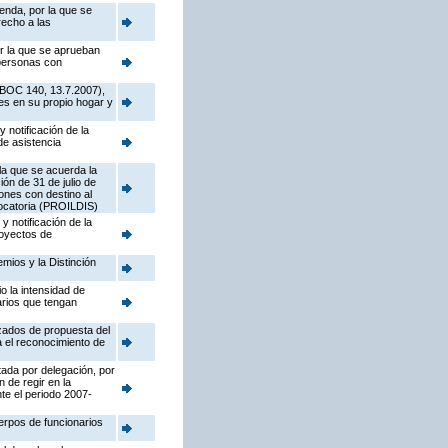
enda, por la que se
recho a las
or la que se aprueban
 personas con
 (BOC 140, 13.7.2007),
es en su propio hogar y
 notificación de la
e asistencia
la que se acuerda la
ión de 31 de julio de
ones con destino al
vocatoria (PROILDIS)
y notificación de la
royectos de
mios y la Distinción
o la intensidad de
arios que tengan
izados de propuesta del
a el reconocimiento de
tada por delegación, por
 de regir en la
te el periodo 2007-
uerpos de funcionarios