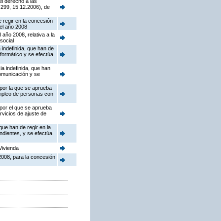
el derecho a las
 299, 15.12.2006), de
 regir en la concesión
el año 2008
 año 2008, relativa a la
social
 indefinida, que han de
formático y se efectúa
a indefinida, que han
comunicación y se
 por la que se aprueba
mpleo de personas con
 por el que se aprueba
rvicios de ajuste de
que han de regir en la
ndientes, y se efectúa
Vivienda
 2008, para la concesión