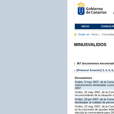
INICIO
CONSULT
Estás en:
Inicio
Consulta
MINUSVALIDOS
367 documentos encontrados
[
Primero
/
Anterior
]
3
,
4
,
5
,
6
Documentos
Orden, 9 may 2007, de la Conse
subvenciones destinadas a proye
2007
Orden, 25 may 2007, de la Conse
reconocimiento de la situación 
Orden, 29 jun 2007, de la Cons
destinadas al cuidado de perso
Orden, 23 may 2007, de la Cons
en la concesión de ayudas indiv
efectúa la convocatoria para 2