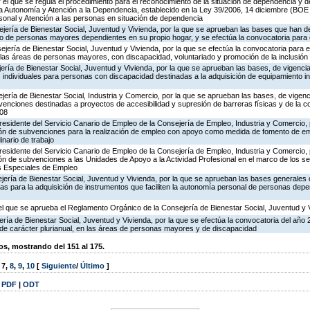
el que se regula el procedimiento para el reconocimiento de la situación de dependencia y d
la Autonomía y Atención a la Dependencia, establecido en la Ley 39/2006, 14 diciembre (BOE
onal y Atención a las personas en situación de dependencia
jería de Bienestar Social, Juventud y Vivienda, por la que se aprueban las bases que han de
o de personas mayores dependientes en su propio hogar, y se efectúa la convocatoria para 
jería de Bienestar Social, Juventud y Vivienda, por la que se efectúa la convocatoria para el
as áreas de personas mayores, con discapacidad, voluntariado y promoción de la inclusión 
ería de Bienestar Social, Juventud y Vivienda, por la que se aprueban las bases, de vigencia
 individuales para personas con discapacidad destinadas a la adquisición de equipamiento in
ería de Bienestar Social, Industria y Comercio, por la que se aprueban las bases, de vigenci
venciones destinadas a proyectos de accesibilidad y supresión de barreras físicas y de la 
008
residente del Servicio Canario de Empleo de la Consejería de Empleo, Industria y Comercio,
sión de subvenciones para la realización de empleo con apoyo como medida de fomento de e
nario de trabajo
residente del Servicio Canario de Empleo de la Consejería de Empleo, Industria y Comercio,
ón de subvenciones a las Unidades de Apoyo a la Actividad Profesional en el marco de los se
os Especiales de Empleo
jería de Bienestar Social, Juventud y Vivienda, por la que se aprueban las bases generales 
 para la adquisición de instrumentos que faciliten la autonomía personal de personas depe
 el que se aprueba el Reglamento Orgánico de la Consejería de Bienestar Social, Juventud y 
ería de Bienestar Social, Juventud y Vivienda, por la que se efectúa la convocatoria del año
e carácter plurianual, en las áreas de personas mayores y de discapacidad
, mostrando del 151 al 175.
,
7
,
8
,
9
,
10
[
Siguiente
/
Último
]
|
PDF
|
ODT