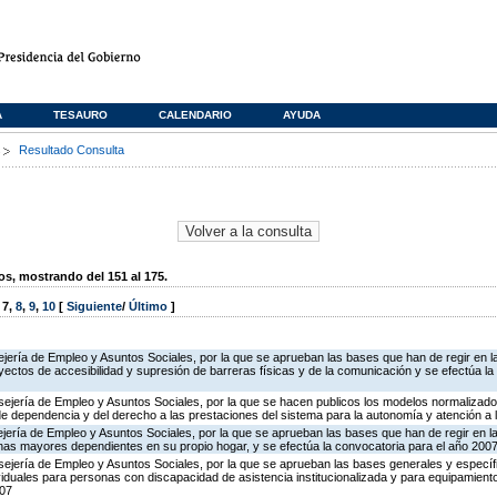
A
TESAURO
CALENDARIO
AYUDA
s
Resultado Consulta
, mostrando del 151 al 175.
,
7
,
8
,
9
,
10
[
Siguiente
/
Último
]
jería de Empleo y Asuntos Sociales, por la que se aprueban las bases que han de regir en l
ctos de accesibilidad y supresión de barreras físicas y de la comunicación y se efectúa la
jería de Empleo y Asuntos Sociales, por la que se hacen publicos los modelos normalizados 
de dependencia y del derecho a las prestaciones del sistema para la autonomía y atención a
ejería de Empleo y Asuntos Sociales, por la que se aprueban las bases que han de regir en 
nas mayores dependientes en su propio hogar, y se efectúa la convocatoria para el año 200
ejería de Empleo y Asuntos Sociales, por la que se aprueban las bases generales y específ
iduales para personas con discapacidad de asistencia institucionalizada y para equipamiento
007