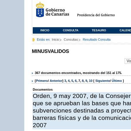
INICIO
CONSULTA
TESAURO
CALEN
Estás en:
Inicio
Consultas
Resultado Consulta
MINUSVALIDOS
367 documentos encontrados, mostrando del 151 al 175.
[
Primero
/
Anterior
]
3
,
4
,
5
,
6
,
7
,
8
,
9
,
10
[
Siguiente
/
Último
]
Documentos
Orden, 9 may 2007, de la Consejer
que se aprueban las bases que han
subvenciones destinadas a proyect
barreras físicas y de la comunicaci
2007