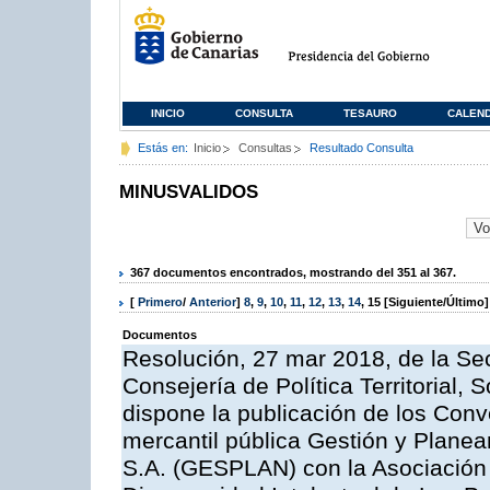
INICIO
CONSULTA
TESAURO
CALEN
Estás en:
Inicio
Consultas
Resultado Consulta
MINUSVALIDOS
367 documentos encontrados, mostrando del 351 al 367.
[
Primero
/
Anterior
]
8
,
9
,
10
,
11
,
12
,
13
,
14
,
15
[Siguiente/Último]
Documentos
Resolución, 27 mar 2018, de la Sec
Consejería de Política Territorial, 
dispone la publicación de los Conv
mercantil pública Gestión y Planea
S.A. (GESPLAN) con la Asociación