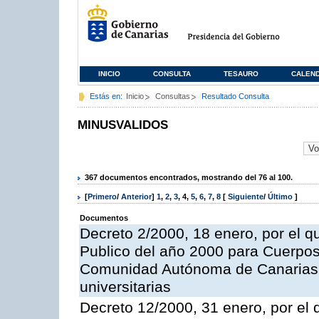
INICIO
CONSULTA
TESAURO
CALEN
Estás en:
Inicio
Consultas
Resultado Consulta
MINUSVALIDOS
367 documentos encontrados, mostrando del 76 al 100.
[
Primero
/
Anterior
]
1
,
2
,
3
,
4
,
5
,
6
,
7
,
8
[
Siguiente
/
Último
]
Documentos
Decreto 2/2000, 18 enero, por el q
Publico del año 2000 para Cuerpos
Comunidad Autónoma de Canarias
universitarias
Decreto 12/2000, 31 enero, por el