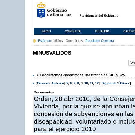
INICIO
CONSULTA
TESAURO
CALEN
Estás en:
Inicio
Consultas
Resultado Consulta
MINUSVALIDOS
367 documentos encontrados, mostrando del 201 al 225.
[
Primero
/
Anterior
]
5
,
6
,
7
,
8
,
9
,
10
,
11
,
12
[
Siguiente
/
Último
]
Documentos
Orden, 28 abr 2010, de la Consejer
Vivienda, por la que se aprueban l
concesión de subvenciones en las
discapacidad, voluntariado e inclus
para el ejercicio 2010