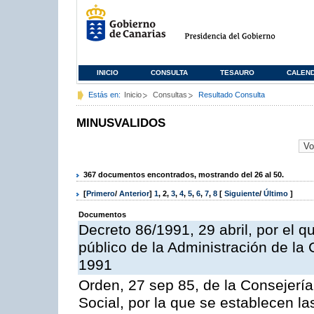
INICIO
CONSULTA
TESAURO
CALEN
Estás en:
Inicio
Consultas
Resultado Consulta
MINUSVALIDOS
367 documentos encontrados, mostrando del 26 al 50.
[
Primero
/
Anterior
]
1
,
2
,
3
,
4
,
5
,
6
,
7
,
8
[
Siguiente
/
Último
]
Documentos
Decreto 86/1991, 29 abril, por el 
público de la Administración de l
1991
Orden, 27 sep 85, de la Consejerí
Social, por la que se establecen l