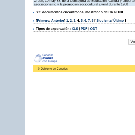
Orden, 10 may 88, de la Consejería de Educación, Cultura y Deportes
asociacionismo y la promoción sociocultural juvenil durante 1988
399 documentos encontrados, mostrando del 76 al 100.
[
Primero
/
Anterior
]
1
,
2
,
3
,
4
,
5
,
6
,
7
,
8
[
Siguiente
/
Último
]
Tipos de exportación:
XLS
|
PDF
|
ODT
© Gobierno de Canarias