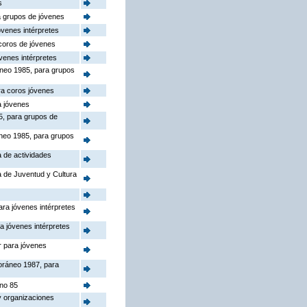
s
ra grupos de jóvenes
óvenes intérpretes
 coros de jóvenes
venes intérpretes
áneo 1985, para grupos
ara coros jóvenes
a jóvenes
85, para grupos de
áneo 1985, para grupos
a de actividades
a de Juventud y Cultura
ara jóvenes intérpretes
a jóvenes intérpretes
r para jóvenes
oráneo 1987, para
ano 85
y organizaciones