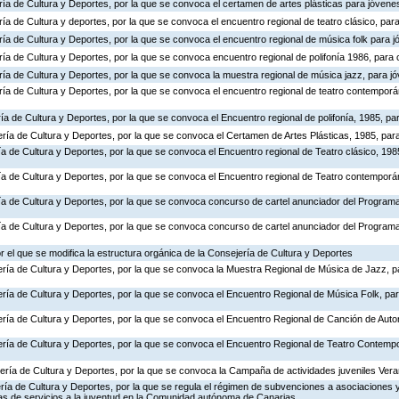
ría de Cultura y Deportes, por la que se convoca el certamen de artes plásticas para jóvene
ría de Cultura y deportes, por la que se convoca el encuentro regional de teatro clásico, pa
ría de Cultura y Deportes, por la que se convoca el encuentro regional de música folk para j
ría de Cultura y Deportes, por la que se convoca encuentro regional de polifonía 1986, para
ría de Cultura y Deportes, por la que se convoca la muestra regional de música jazz, para jó
ería de Cultura y Deportes, por la que se convoca el encuentro regional de teatro contempor
ía de Cultura y Deportes, por la que se convoca el Encuentro regional de polifonía, 1985, p
ría de Cultura y Deportes, por la que se convoca el Certamen de Artes Plásticas, 1985, par
ía de Cultura y Deportes, por la que se convoca el Encuentro regional de Teatro clásico, 19
ría de Cultura y Deportes, por la que se convoca el Encuentro regional de Teatro contempor
ría de Cultura y Deportes, por la que se convoca concurso de cartel anunciador del Program
ría de Cultura y Deportes, por la que se convoca concurso de cartel anunciador del Program
or el que se modifica la estructura orgánica de la Consejería de Cultura y Deportes
ería de Cultura y Deportes, por la que se convoca la Muestra Regional de Música de Jazz, p
ría de Cultura y Deportes, por la que se convoca el Encuentro Regional de Música Folk, par
ería de Cultura y Deportes, por la que se convoca el Encuentro Regional de Canción de Auto
ería de Cultura y Deportes, por la que se convoca el Encuentro Regional de Teatro Contemp
ería de Cultura y Deportes, por la que se convoca la Campaña de actividades juveniles Ver
ería de Cultura y Deportes, por la que se regula el régimen de subvenciones a asociaciones 
ras de servicios a la juventud en la Comunidad autónoma de Canarias