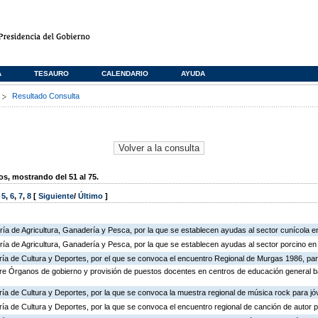
A
TESAURO
CALENDARIO
AYUDA
s
Resultado Consulta
, mostrando del 51 al 75.
,
5
,
6
,
7
,
8
[
Siguiente
/
Último
]
ría de Agricultura, Ganadería y Pesca, por la que se establecen ayudas al sector cunícola 
ría de Agricultura, Ganadería y Pesca, por la que se establecen ayudas al sector porcino e
ería de Cultura y Deportes, por el que se convoca el encuentro Regional de Murgas 1986, pa
bre Órganos de gobierno y provisión de puestos docentes en centros de educación general 
ría de Cultura y Deportes, por la que se convoca la muestra regional de música rock para j
ría de Cultura y Deportes, por la que se convoca el encuentro regional de canción de autor p