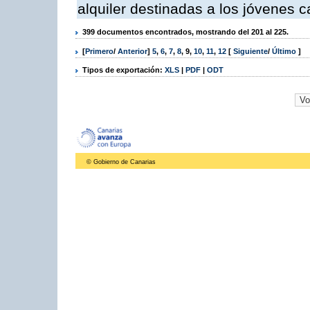
alquiler destinadas a los jóvenes c
399 documentos encontrados, mostrando del 201 al 225.
[
Primero
/
Anterior
]
5
,
6
,
7
,
8
,
9
,
10
,
11
,
12
[
Siguiente
/
Último
]
Tipos de exportación:
XLS
|
PDF
|
ODT
© Gobierno de Canarias