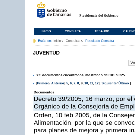
INICIO
CONSULTA
TESAURO
CALEN
Estás en:
Inicio
Consultas
Resultado Consulta
JUVENTUD
399 documentos encontrados, mostrando del 201 al 225.
[
Primero
/
Anterior
]
5
,
6
,
7
,
8
,
9
,
10
,
11
,
12
[
Siguiente
/
Último
]
Documentos
Decreto 39/2005, 16 marzo, por el
Orgánico de la Consejería de Empl
Orden, 10 feb 2005, de la Consejer
Alimentación, por la que se convo
para planes de mejora y primera in