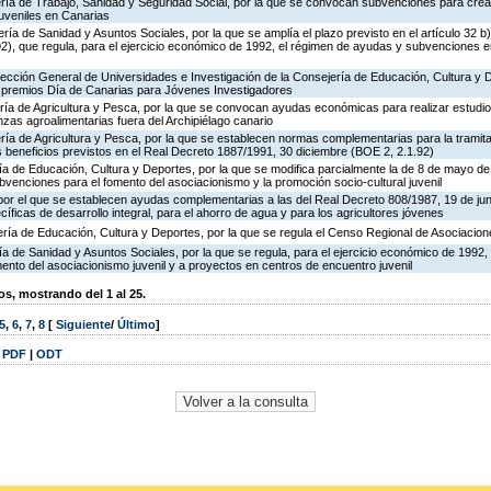
ería de Trabajo, Sanidad y Seguridad Social, por la que se convocan subvenciones para crea
juveniles en Canarias
ría de Sanidad y Asuntos Sociales, por la que se amplía el plazo previsto en el artículo 32 b
), que regula, para el ejercicio económico de 1992, el régimen de ayudas y subvenciones en
rección General de Universidades e Investigación de la Consejería de Educación, Cultura y D
s premios Día de Canarias para Jóvenes Investigadores
ría de Agricultura y Pesca, por la que se convocan ayudas económicas para realizar estudio
zas agroalimentarias fuera del Archipiélago canario
ría de Agricultura y Pesca, por la que se establecen normas complementarias para la tramita
 beneficios previstos en el Real Decreto 1887/1991, 30 diciembre (BOE 2, 2.1.92)
ría de Educación, Cultura y Deportes, por la que se modifica parcialmente la de 8 de mayo d
bvenciones para el fomento del asociacionismo y la promoción socio-cultural juvenil
por el que se establecen ayudas complementarias a las del Real Decreto 808/1987, 19 de jun
ficas de desarrollo integral, para el ahorro de agua y para los agricultores jóvenes
ería de Educación, Cultura y Deportes, por la que se regula el Censo Regional de Asociacion
ría de Sanidad y Asuntos Sociales, por la que se regula, para el ejercicio económico de 1992,
nto del asociacionismo juvenil y a proyectos en centros de encuentro juvenil
, mostrando del 1 al 25.
5
,
6
,
7
,
8
[
Siguiente
/
Último
]
|
PDF
|
ODT