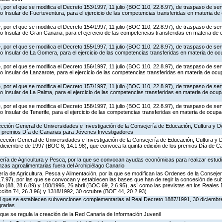
 por el que se modifica el Decreto 153/1997, 11 julio (BOC 110, 22.8.97), de traspaso de ser
o Insular de Fuerteventura, para el ejercicio de las competencias transferidas en materia de
 por el que se modifica el Decreto 154/1997, 11 julio (BOC 110, 22.8.97), de traspaso de ser
o Insular de Gran Canaria, para el ejercicio de las competencias transferidas en materia de 
 por el que se modifica el Decreto 155/1997, 11 julio (BOC 110, 22.8.97), de traspaso de ser
o Insular de La Gomera, para el ejercicio de las competencias transferidas en materia de oc
 por el que se modifica el Decreto 156/1997, 11 julio (BOC 110, 22.8.97), de traspaso de ser
o Insular de Lanzarote, para el ejercicio de las competencias transferidas en materia de ocu
 por el que se modifica el Decreto 157/1997, 11 julio (BOC 110, 22.8.97), de traspaso de ser
o Insular de La Palma, para el ejercicio de las competencias transferidas en materia de ocup
 por el que se modifica el Decreto 158/1997, 11 julio (BOC 110, 22.8.97), de traspaso de ser
o Insular de Tenerife, para el ejercicio de las competencias transferidas en materia de ocupa
rección General de Universidades e Investigación de la Consejería de Educación, Cultura y D
os premios Día de Canarias para Jóvenes Investigadores
rección General de Universidades e Investigación de la Consejería de Educación, Cultura y D
e diciembre de 1997 (BOC 6, 14.1.98), que convoca la quinta edición de los premios Día de C
ería de Agricultura y Pesca, por la que se convocan ayudas económicas para realizar estudi
zas agroalimentarias fuera del Archipiélago Canario
ría de Agricultura, Pesca y Alimentación, por la que se modifican las Ordenes de la Consejer
.7.97), por las que se convocan y establecen las bases que han de regir la concesión de s
io (88, 28.6.89) y 108/1995, 26 abril (BOC 69, 2.6.95), así como las previstas en los Reales
cción 74, 26.3.96) y 1318/1992, 30 octubre (BOE 44, 20.2.93)
 el que se establecen subvenciones complementarias al Real Decreto 1887/1991, 30 diciembre
grarias
l que se regula la creación de la Red Canaria de Información Juvenil