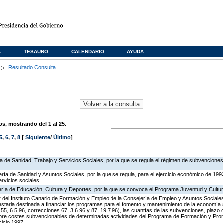
A
TESAURO
CALENDARIO
AYUDA
s
Resultado Consulta
, mostrando del 1 al 25.
5
,
6
,
7
,
8
[
Siguiente
/
Último
]
ía de Sanidad, Trabajo y Servicios Sociales, por la que se regula el régimen de subvenciones
ría de Sanidad y Asuntos Sociales, por la que se regula, para el ejercicio económico de 199
rvicios sociales
ería de Educación, Cultura y Deportes, por la que se convoca el Programa Juventud y Cultu
tor del Instituto Canario de Formación y Empleo de la Consejería de Empleo y Asuntos Sociales
staria destinada a financiar los programas para el fomento y mantenimiento de la economía s
55, 6.5.96, correcciones 67, 3.6.96 y 87, 19.7.96), las cuantías de las subvenciones, plazo
sobre costes subvencionables de determinadas actividades del Programa de Formación y Pr
cicio 1997