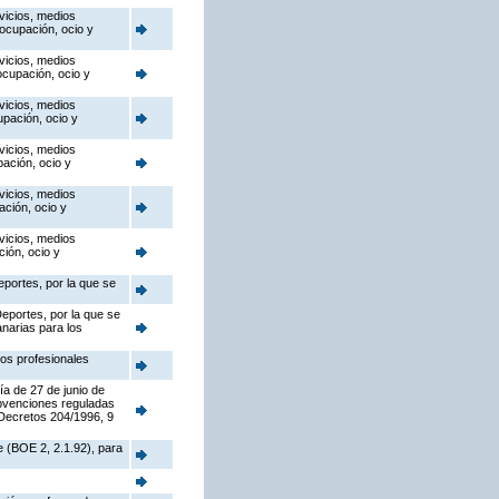
vicios, medios
 ocupación, ocio y
vicios, medios
ocupación, ocio y
vicios, medios
upación, ocio y
vicios, medios
pación, ocio y
vicios, medios
ación, ocio y
vicios, medios
ción, ocio y
eportes, por la que se
eportes, por la que se
anarias para los
os profesionales
ía de 27 de junio de
ubvenciones reguladas
 Decretos 204/1996, 9
 (BOE 2, 2.1.92), para