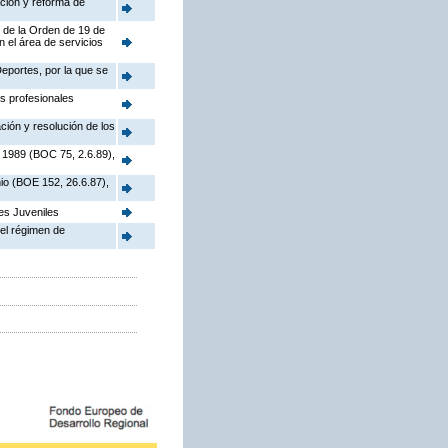
ción y reforma de
) de la Orden de 19 de
 el área de servicios
eportes, por la que se
s profesionales
ción y resolución de los
e 1989 (BOC 75, 2.6.89),
io (BOE 152, 26.6.87),
es Juveniles
 el régimen de