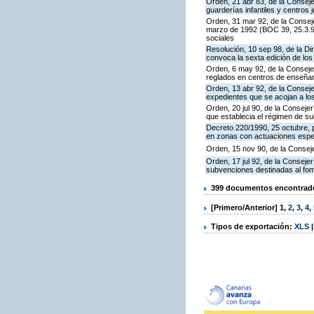
Orden, 21 abr 83, de la Consej
guarderías infantiles y centros 
Orden, 31 mar 92, de la Conseje
marzo de 1992 (BOC 39, 25.3.92
sociales
Resolución, 10 sep 98, de la Di
convoca la sexta edición de lo
Orden, 6 may 92, de la Conseje
reglados en centros de enseñan
Orden, 13 abr 92, de la Conseje
expedientes que se acojan a los
Orden, 20 jul 90, de la Conseje
que establecia el régimen de su
Decreto 220/1990, 25 octubre, 
en zonas con actuaciones especí
Orden, 15 nov 90, de la Consej
Orden, 17 jul 92, de la Conseje
subvenciones destinadas al fome
399 documentos encontrados
[Primero/Anterior]
1
,
2
,
3
,
4
,
Tipos de exportación:
XLS