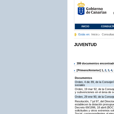
INICIO
CONSULT
Estás en:
Inicio
Consulta
JUVENTUD
399 documentos encontrados
[Primero/Anterior]
1
,
2
,
3
,
4
,
Documentos
Orden, 4 dic 89, de la Consejer
sociales
Orden, 19 mar 92, de la Conseje
y subvenciones en el área de se
Orden, 29 ene 90, de la Consej
Resolución, 7 jul 97, del Direc
establecen la dotación presupue
Decreto 69/1996, 18 abril (BOC 
solicitudes y otros extremos 
Social, correspondientes al ejer