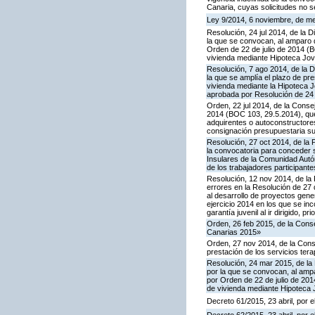
Canaria, cuyas solicitudes no s
Ley 9/2014, 6 noviembre, de med
Resolución, 24 jul 2014, de la D
la que se convocan, al amparo
Orden de 22 de julio de 2014 (B
vivienda mediante Hipoteca Jove
Resolución, 7 ago 2014, de la Di
la que se amplía el plazo de pr
vivienda mediante la Hipoteca J
aprobada por Resolución de 24 
Orden, 22 jul 2014, de la Conse
2014 (BOC 103, 29.5.2014), que
adquirentes o autoconstructore
consignación presupuestaria su
Resolución, 27 oct 2014, de la 
la convocatoria para conceder 
Insulares de la Comunidad Autó
de los trabajadores participante
Resolución, 12 nov 2014, de la 
errores en la Resolución de 27
al desarrollo de proyectos gen
ejercicio 2014 en los que se in
garantía juvenil al ir dirigido, 
Orden, 26 feb 2015, de la Conse
Canarias 2015»
Orden, 27 nov 2014, de la Conse
prestación de los servicios ter
Resolución, 24 mar 2015, de la D
por la que se convocan, al am
por Orden de 22 de julio de 201
de vivienda mediante Hipoteca J
Decreto 61/2015, 23 abril, por