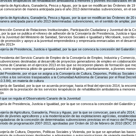
 servicios terapéuticos de rehabilitación ambulatoria a menores y jóvenes escolarizados en 
ejería de Agricultura, Ganadería, Pesca y Aguas, por la que se modifican las Órdenes de 19
e convocaron de manera anticipada para el año 2013 determinadas subvenciones, en el sent
ejería de Agricultura, Ganadería, Pesca y Aguas, por la que se modifican las Órdenes de 20 
anera anticipada para el año 2013 determinadas subvenciones, en el sentido de ampliar, por
Dirección General de Relaciones Institucionales, Participación Ciudadana y Juventud de la C
d, por la que se publica el «Anexo de adhesión de la Consejería de Presidencia, Justicia e Ig
de la Juventud del Ministerio de Sanidad, Servicios Sociales e Igualdad y Microbank, suscrito 
s de promoción y apoyo a la juventud emprendedora y empresaria enmarcadas en el desarrol
 año 2013»
jería de Presidencia, Justicia e Igualdad, por la que se convoca la concesión del Galardón
Presidenta del Servicio Canario de Empleo de la Consejería de Empleo, Industria y Comercio,
subvenciones destinadas al desarrollo de proyectos generadores de empleo en colaboración
noma de Canarias en el ejercicio 2013 en los que se incorporen planes de formación que mej
s, como experiencia piloto de garantía juvenil al ir dirigidos, prioritariamente, a jóvenes men
el Presidente, por el que se asigna a la Consejería de Cultura, Deportes, Políticas Sociales 
scritos a los servicios traspasados a la Comunidad Autónoma de Canarias por el Real Decre
.3.84), en materia de cultura
jería de Sanidad, por la que se acuerda prorrogar, hasta el final del ejercicio 2014, la encom
estión de la prestación de los servicios terapéuticos de rehabilitación ambulatoria a menores
ión
l que se regula el Observatorio Canario de la Juventud
ería de Presidencia, Justicia e Igualdad, por la que se convoca la concesión del Galardón 
ejería de Agricultura, Ganadería, Pesca y Aguas, por la que se convocan, para el año 2014,
ción de jóvenes agricultores y a la modernización de las explotaciones agrícolas, establecida
s reguladoras de la concesión de determinadas subvenciones previstas en el marco del Progr
riodo de programación 2007-2013, aprobadas por Orden de 10 de febrero de 2010 (BOC 37,
jería de Cultura, Deportes, Políticas Sociales y Vivienda, por la que se aprueban las base
ocatoria de subvenciones destinadas a adquirentes o autoconstructores de vivienda mediante