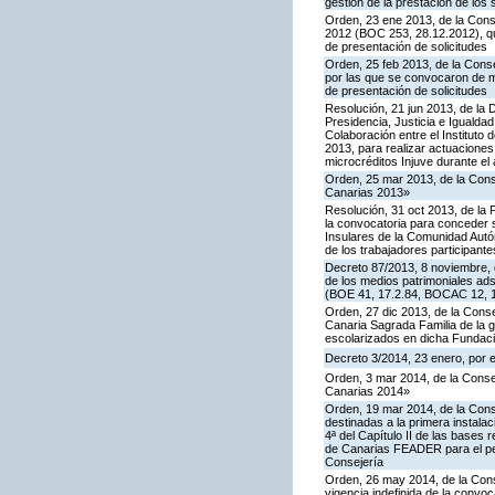
gestión de la prestación de los
Orden, 23 ene 2013, de la Cons
2012 (BOC 253, 28.12.2012), qu
de presentación de solicitudes
Orden, 25 feb 2013, de la Cons
por las que se convocaron de m
de presentación de solicitudes
Resolución, 21 jun 2013, de la 
Presidencia, Justicia e Igualda
Colaboración entre el Instituto 
2013, para realizar actuacione
microcréditos Injuve durante el
Orden, 25 mar 2013, de la Conse
Canarias 2013»
Resolución, 31 oct 2013, de la 
la convocatoria para conceder 
Insulares de la Comunidad Autó
de los trabajadores participante
Decreto 87/2013, 8 noviembre, d
de los medios patrimoniales ad
(BOE 41, 17.2.84, BOCAC 12, 10
Orden, 27 dic 2013, de la Conse
Canaria Sagrada Familia de la g
escolarizados en dicha Fundac
Decreto 3/2014, 23 enero, por e
Orden, 3 mar 2014, de la Consej
Canarias 2014»
Orden, 19 mar 2014, de la Cons
destinadas a la primera instala
4ª del Capítulo II de las base
de Canarias FEADER para el pe
Consejería
Orden, 26 may 2014, de la Conse
vigencia indefinida de la conv