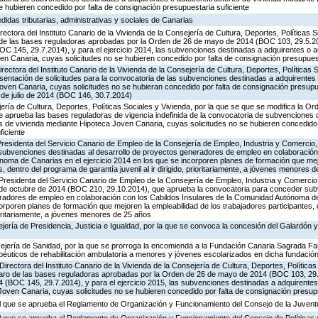
e hubieren concedido por falta de consignación presupuestaria suficiente
idas tributarias, administrativas y sociales de Canarias
irectora del Instituto Canario de la Vivienda de la Consejería de Cultura, Deportes, Políticas S
 de las bases reguladoras aprobadas por la Orden de 26 de mayo de 2014 (BOC 103, 29.5.20
OC 145, 29.7.2014), y para el ejercicio 2014, las subvenciones destinadas a adquirentes o 
n Canaria, cuyas solicitudes no se hubieren concedido por falta de consignación presupuest
rectora del Instituto Canario de la Vivienda de la Consejería de Cultura, Deportes, Políticas 
esentación de solicitudes para la convocatoria de las subvenciones destinadas a adquirentes
oven Canaria, cuyas solicitudes no se hubieran concedido por falta de consignación presupue
de julio de 2014 (BOC 146, 30.7.2014)
jería de Cultura, Deportes, Políticas Sociales y Vivienda, por la que se que se modifica la 
 aprueba las bases reguladoras de vigencia indefinida de la convocatoria de subvenciones 
s de vivienda mediante Hipoteca Joven Canaria, cuyas solicitudes no se hubieren concedido 
ficiente
Presidenta del Servicio Canario de Empleo de la Consejería de Empleo, Industria y Comercio,
subvenciones destinadas al desarrollo de proyectos generadores de empleo en colaboración
noma de Canarias en el ejercicio 2014 en los que se incorporen planes de formación que mej
s, dentro del programa de garantía juvenil al ir dirigido, prioritariamente, a jóvenes menores 
Presidenta del Servicio Canario de Empleo de la Consejería de Empleo, Industria y Comercio,
 de octubre de 2014 (BOC 210, 29.10.2014), que aprueba la convocatoria para conceder su
eradores de empleo en colaboración con los Cabildos Insulares de la Comunidad Autónoma d
corporen planes de formación que mejoren la empleabilidad de los trabajadores participantes,
prioritariamente, a jóvenes menores de 25 años
jería de Presidencia, Justicia e Igualdad, por la que se convoca la concesión del Galardón
jería de Sanidad, por la que se prorroga la encomienda a la Fundación Canaria Sagrada Fami
apéuticos de rehabilitación ambulatoria a menores y jóvenes escolarizados en dicha fundació
irectora del Instituto Canario de la Vivienda de la Consejería de Cultura, Deportes, Políticas
paro de las bases reguladoras aprobadas por la Orden de 26 de mayo de 2014 (BOC 103, 29.
4 (BOC 145, 29.7.2014), y para el ejercicio 2015, las subvenciones destinadas a adquirente
oven Canaria, cuyas solicitudes no se hubieren concedido por falta de consignación presupu
 el que se aprueba el Reglamento de Organización y Funcionamiento del Consejo de la Juven