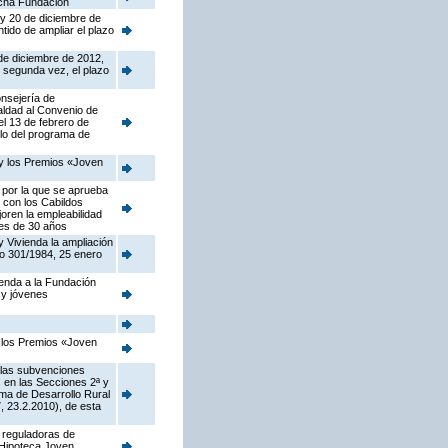
dicha Fundación
 y 20 de diciembre de
ido de ampliar el plazo
de diciembre de 2012,
 segunda vez, el plazo
onsejería de
ualdad al Convenio de
el 13 de febrero de
lo del programa de
 y los Premios «Joven
 por la que se aprueba
 con los Cabildos
oren la empleabilidad
ores de 30 años
y Vivienda la ampliación
to 301/1984, 25 enero
ienda a la Fundación
 y jóvenes
y los Premios «Joven
 las subvenciones
s en las Secciones 2ª y
ama de Desarrollo Rural
 23.2.2010), de esta
s reguladoras de
 Hipoteca Joven