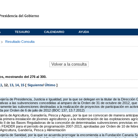
A
TESAURO
CALENDARIO
AYUDA
s
Resultado Consulta
, mostrando del 276 al 300.
11
,
12
,
13
,
14
,
15
[
Siguiente
/
Último
]
jería de Presidencia, Justicia e Igualdad, por la que se delegan en la titular de la Dirección
tivas a las subvenciones concedidas al amparo de la Orden de 31 de octubre de 2012, que 
vamente las subvenciones destinadas a la realización de proyectos de participación en activi
ada por Orden de 6 de julio de 2012 (BOC 137, 13.7.2012)
ejería de Agricultura, Ganadería, Pesca y Aguas, por la que se convocan de manera anticipad
a primera instalación de jóvenes agricultores y a la modernización de las explotaciones agrí
tulo II de las Bases Reguladoras de la concesión de determinadas subvenciones previstas e
as FEADER para el período de programación 2007-2013, aprobadas por Orden de 10 de febr
 Agricultura, Gandería, Pesca y Alimentación
ejería de Sanidad, por la que se acuerda prorrogar la encomienda a la Fundación Canaria Sa