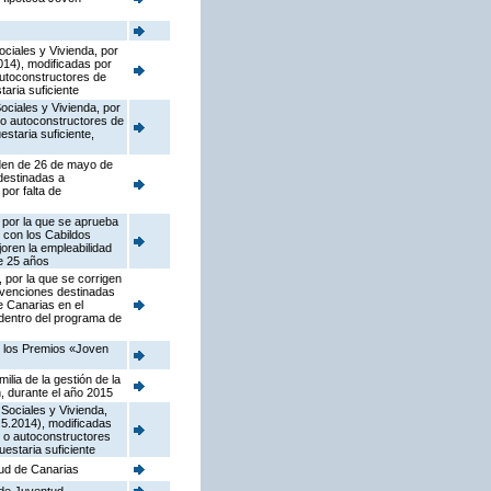
ociales y Vivienda, por
14), modificadas por
autoconstructores de
aria suficiente
Sociales y Vivienda, por
 o autoconstructores de
staria suficiente,
Orden de 26 de mayo de
destinadas a
por falta de
 por la que se aprueba
 con los Cabildos
oren la empleabilidad
de 25 años
 por la que se corrigen
bvenciones destinadas
e Canarias en el
 dentro del programa de
 y los Premios «Joven
lia de la gestión de la
n, durante el año 2015
 Sociales y Vivienda,
5.2014), modificadas
s o autoconstructores
estaria suficiente
tud de Canarias