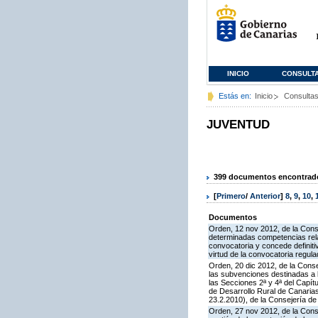
INICIO
CONSULT
Estás en:
Inicio
Consulta
JUVENTUD
399 documentos encontrados
[
Primero
/
Anterior
]
8
,
9
,
10
,
Documentos
Orden, 12 nov 2012, de la Conse
determinadas competencias rela
convocatoria y concede definiti
virtud de la convocatoria regul
Orden, 20 dic 2012, de la Cons
las subvenciones destinadas a l
las Secciones 2ª y 4ª del Capí
de Desarrollo Rural de Canari
23.2.2010), de la Consejería de
Orden, 27 nov 2012, de la Cons