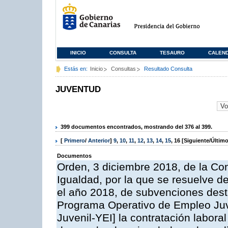
INICIO
CONSULTA
TESAURO
CALEN
Estás en:
Inicio
Consultas
Resultado Consulta
JUVENTUD
399 documentos encontrados, mostrando del 376 al 399.
[
Primero
/
Anterior
]
9
,
10
,
11
,
12
,
13
,
14
,
15
,
16
[Siguiente/Último
Documentos
Orden, 3 diciembre 2018, de la Con
Igualdad, por la que se resuelve de
el año 2018, de subvenciones desti
Programa Operativo de Empleo Juve
Juvenil-YEI] la contratación labora