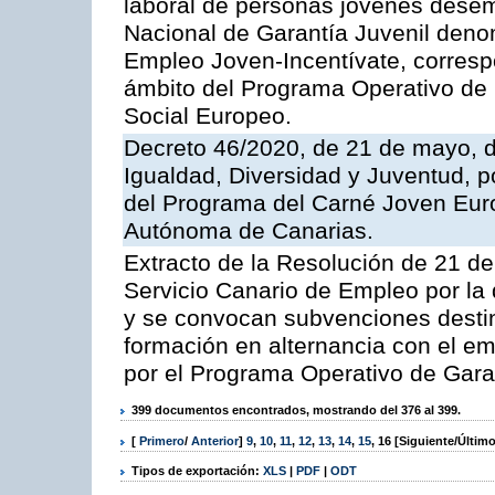
laboral de personas jóvenes desem
Nacional de Garantía Juvenil deno
Empleo Joven-Incentívate, correspo
ámbito del Programa Operativo de
Social Europeo.
Decreto 46/2020, de 21 de mayo, d
Igualdad, Diversidad y Juventud, po
del Programa del Carné Joven Eur
Autónoma de Canarias.
Extracto de la Resolución de 21 de
Servicio Canario de Empleo por la
y se convocan subvenciones destin
formación en alternancia con el em
por el Programa Operativo de Gara
399 documentos encontrados, mostrando del 376 al 399.
[
Primero
/
Anterior
]
9
,
10
,
11
,
12
,
13
,
14
,
15
,
16
[Siguiente/Último
Tipos de exportación:
XLS
|
PDF
|
ODT