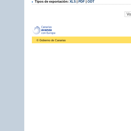
Tipos de exportación:
XLS
|
PDF
|
ODT
© Gobierno de Canarias