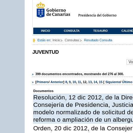
INICIO
CONSULTA
TESAURO
CALEN
Estás en:
Inicio
Consultas
Resultado Consulta
JUVENTUD
399 documentos encontrados, mostrando del 276 al 300.
[
Primero
/
Anterior
]
8
,
9
,
10
,
11
,
12
,
13
,
14
,
15
[
Siguiente
/
Últim
Documentos
Resolución, 12 dic 2012, de la Dir
Consejería de Presidencia, Justicia
modelo normalizado de solicitud de
reforma o ampliación de un albergu
Orden, 20 dic 2012, de la Consejer