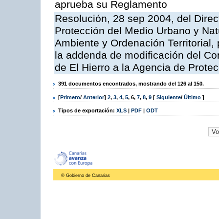
aprueba su Reglamento
Resolución, 28 sep 2004, del Direc
Protección del Medio Urbano y Nat
Ambiente y Ordenación Territorial, 
la addenda de modificación del Co
de El Hierro a la Agencia de Prote
391 documentos encontrados, mostrando del 126 al 150.
[
Primero
/
Anterior
]
2
,
3
,
4
,
5
,
6
,
7
,
8
,
9
[
Siguiente
/
Último
]
Tipos de exportación:
XLS
|
PDF
|
ODT
© Gobierno de Canarias