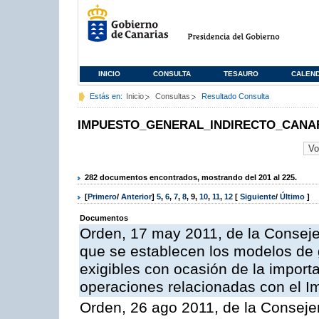
INICIO
CONSULTA
TESAURO
CALEN
Estás en:
Inicio
Consultas
Resultado Consulta
IMPUESTO_GENERAL_INDIRECTO_CANA
282 documentos encontrados, mostrando del 201 al 225.
[
Primero
/
Anterior
]
5
,
6
,
7
,
8
,
9
,
10
,
11
,
12
[
Siguiente
/
Último
]
Documentos
Orden, 17 may 2011, de la Conseje
que se establecen los modelos de g
exigibles con ocasión de la import
operaciones relacionadas con el I
Orden, 26 ago 2011, de la Consej