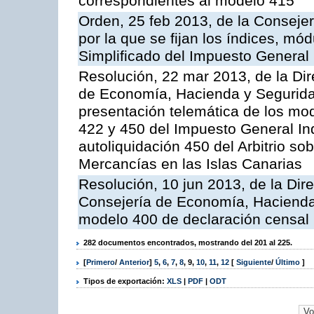
correspondientes al modelo 415
Orden, 25 feb 2013, de la Conseje
por la que se fijan los índices, 
Simplificado del Impuesto General 
Resolución, 22 mar 2013, de la Dir
de Economía, Hacienda y Seguridad
presentación telemática de los mod
422 y 450 del Impuesto General In
autoliquidación 450 del Arbitrio s
Mercancías en las Islas Canarias
Resolución, 10 jun 2013, de la Dir
Consejería de Economía, Hacienda 
modelo 400 de declaración censal
282 documentos encontrados, mostrando del 201 al 225.
[
Primero
/
Anterior
]
5
,
6
,
7
,
8
,
9
,
10
,
11
,
12
[
Siguiente
/
Último
]
Tipos de exportación:
XLS
|
PDF
|
ODT