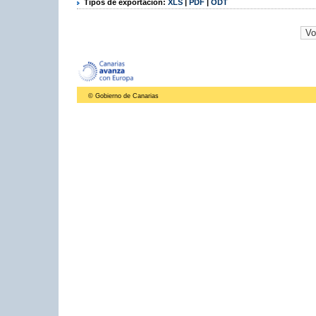
Tipos de exportación:
XLS
|
PDF
|
ODT
© Gobierno de Canarias