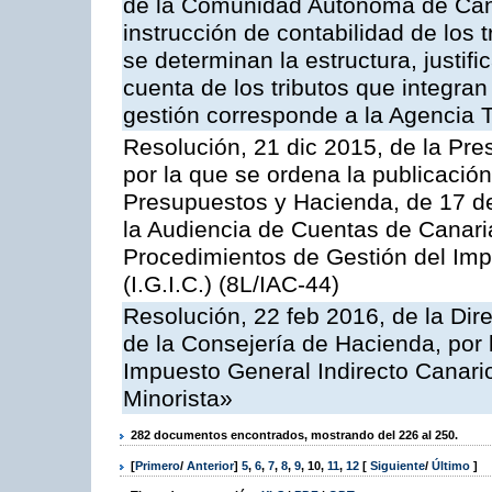
de la Comunidad Autónoma de Cana
instrucción de contabilidad de los 
se determinan la estructura, justifi
cuenta de los tributos que integran
gestión corresponde a la Agencia T
Resolución, 21 dic 2015, de la Pre
por la que se ordena la publicació
Presupuestos y Hacienda, de 17 d
la Audiencia de Cuentas de Canaria
Procedimientos de Gestión del Imp
(I.G.I.C.) (8L/IAC-44)
Resolución, 22 feb 2016, de la Dire
de la Consejería de Hacienda, por 
Impuesto General Indirecto Canar
Minorista»
282 documentos encontrados, mostrando del 226 al 250.
[
Primero
/
Anterior
]
5
,
6
,
7
,
8
,
9
,
10
,
11
,
12
[
Siguiente
/
Último
]