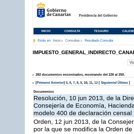
INICIO
CONSULTA
TESAURO
CALEN
Estás en:
Inicio
Consultas
Resultado Consulta
IMPUESTO_GENERAL_INDIRECTO_CANA
282 documentos encontrados, mostrando del 226 al 250.
[
Primero
/
Anterior
]
5
,
6
,
7
,
8
,
9
,
10
,
11
,
12
[
Siguiente
/
Último
]
Documentos
Resolución, 10 jun 2013, de la Dir
Consejería de Economía, Hacienda 
modelo 400 de declaración censal
Orden, 12 jun 2013, de la Conseje
por la que se modifica la Orden d