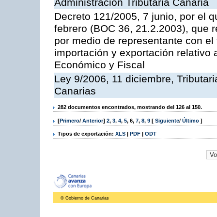
Administración Tributaria Canaria
Decreto 121/2005, 7 junio, por el 
febrero (BOC 36, 21.2.2003), que r
por medio de representante con el 
importación y exportación relativo 
Económico y Fiscal
Ley 9/2006, 11 diciembre, Tributa
Canarias
282 documentos encontrados, mostrando del 126 al 150.
[
Primero
/
Anterior
]
2
,
3
,
4
,
5
,
6
,
7
,
8
,
9
[
Siguiente
/
Último
]
Tipos de exportación:
XLS
|
PDF
|
ODT
© Gobierno de Canarias