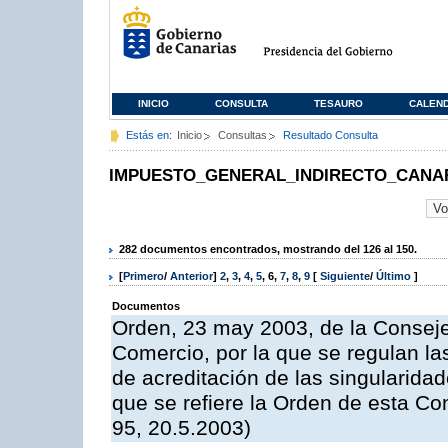
INICIO
CONSULTA
TESAURO
CALEN
Estás en:
Inicio
Consultas
Resultado Consulta
IMPUESTO_GENERAL_INDIRECTO_CANA
282 documentos encontrados, mostrando del 126 al 150.
[
Primero
/
Anterior
]
2
,
3
,
4
,
5
,
6
,
7
,
8
,
9
[
Siguiente
/
Último
]
Documentos
Orden, 23 may 2003, de la Consej
Comercio, por la que se regulan la
de acreditación de las singularida
que se refiere la Orden de esta Co
95, 20.5.2003)