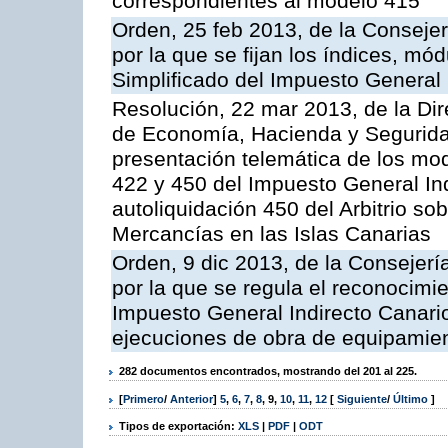
correspondientes al modelo 415
Orden, 25 feb 2013, de la Conseje
por la que se fijan los índices, 
Simplificado del Impuesto General 
Resolución, 22 mar 2013, de la Dir
de Economía, Hacienda y Seguridad
presentación telemática de los mod
422 y 450 del Impuesto General In
autoliquidación 450 del Arbitrio s
Mercancías en las Islas Canarias
Orden, 9 dic 2013, de la Consejer
por la que se regula el reconocimie
Impuesto General Indirecto Canario
ejecuciones de obra de equipamien
282 documentos encontrados, mostrando del 201 al 225.
[
Primero
/
Anterior
]
5
,
6
,
7
,
8
,
9
,
10
,
11
,
12
[
Siguiente
/
Último
]
Tipos de exportación:
XLS
|
PDF
|
ODT