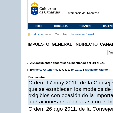
INICIO
CONSULTA
TESAURO
CALEN
Estás en:
Inicio
Consultas
Resultado Consulta
IMPUESTO_GENERAL_INDIRECTO_CANA
282 documentos encontrados, mostrando del 201 al 225.
[
Primero
/
Anterior
]
5
,
6
,
7
,
8
,
9
,
10
,
11
,
12
[
Siguiente
/
Último
]
Documentos
Orden, 17 may 2011, de la Conseje
que se establecen los modelos de g
exigibles con ocasión de la import
operaciones relacionadas con el I
Orden, 26 ago 2011, de la Consej