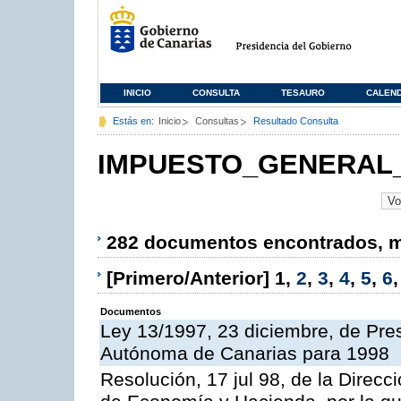
INICIO
CONSULTA
TESAURO
CALEN
Estás en:
Inicio
Consultas
Resultado Consulta
IMPUESTO_GENERAL_
282 documentos encontrados, mo
[Primero/Anterior]
1
,
2
,
3
,
4
,
5
,
6
Documentos
Ley 13/1997, 23 diciembre, de Pr
Autónoma de Canarias para 1998
Resolución, 17 jul 98, de la Direcc