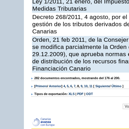
Ley 1/2011, 21 enero, del Impuesto
Medidas Tributarias
Decreto 268/2011, 4 agosto, por e
gestión de los tributos derivados 
Canarias
Orden, 21 feb 2011, de la Conseje
se modifica parcialmente la Orden
29.12.2009), que aprueba normas e
de distribución de los recursos fin
Financiación Canario
282 documentos encontrados, mostrando del 176 al 200.
[
Primero
/
Anterior
]
4
,
5
,
6
,
7
,
8
,
9
,
10
,
11
[
Siguiente
/
Último
]
Tipos de exportación:
XLS
|
PDF
|
ODT