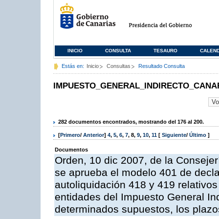
INICIO
CONSULTA
TESAURO
CALEN
Estás en:
Inicio
Consultas
Resultado Consulta
IMPUESTO_GENERAL_INDIRECTO_CANA
282 documentos encontrados, mostrando del 176 al 200.
[
Primero
/
Anterior
]
4
,
5
,
6
,
7
,
8
,
9
,
10
,
11
[
Siguiente
/
Último
]
Documentos
Orden, 10 dic 2007, de la Conseje
se aprueba el modelo 401 de decla
autoliquidación 418 y 419 relativos
entidades del Impuesto General Ind
determinados supuestos, los plazo