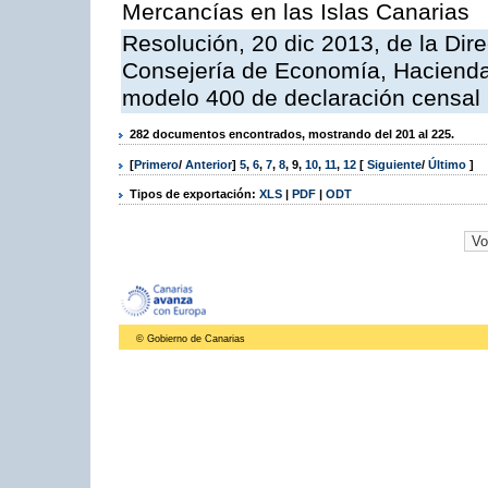
Mercancías en las Islas Canarias
Resolución, 20 dic 2013, de la Dir
Consejería de Economía, Hacienda 
modelo 400 de declaración censal
282 documentos encontrados, mostrando del 201 al 225.
[
Primero
/
Anterior
]
5
,
6
,
7
,
8
,
9
,
10
,
11
,
12
[
Siguiente
/
Último
]
Tipos de exportación:
XLS
|
PDF
|
ODT
© Gobierno de Canarias