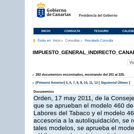
INICIO
CONSULTA
TESAURO
CALEN
Estás en:
Inicio
Consultas
Resultado Consulta
IMPUESTO_GENERAL_INDIRECTO_CANA
282 documentos encontrados, mostrando del 201 al 225.
[
Primero
/
Anterior
]
5
,
6
,
7
,
8
,
9
,
10
,
11
,
12
[
Siguiente
/
Último
]
Documentos
Orden, 17 may 2011, de la Conseje
que se aprueban el modelo 460 de 
Labores del Tabaco y el modelo 46
accesoria a la autoliquidación, se
tales modelos, se aprueba el model